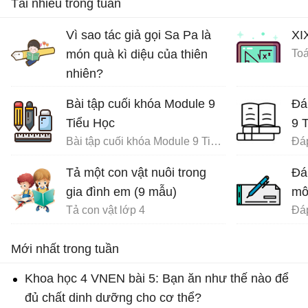
Tải nhiều trong tuần
Vì sao tác giả gọi Sa Pa là
XI
món quà kì diệu của thiên
Toá
nhiên?
Ôn tập tiếng Việt lớp 4
Bài tập cuối khóa Module 9
Đá
Tiểu Học
9 
Bài tập cuối khóa Module 9 Tiểu Học đầy đủ
Tả một con vật nuôi trong
Đá
gia đình em (9 mẫu)
mô
Tả con vật lớp 4
Mới nhất trong tuần
Khoa học 4 VNEN bài 5: Bạn ăn như thế nào để
đủ chất dinh dưỡng cho cơ thể?