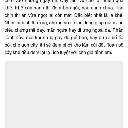
chơi vào những ngày hè. Cây mỗi vụ cho rất nhiều quả
khế. Khế còn xanh thì đem bóp gỏi, nấu canh chua. Trái
chín thì ăn vừa ngọt lại còn mát. Đặc biệt nhất là lá khế.
Nhìn thì bình thường, nhưng nó có tác dụng giúp giảm các
triệu chứng mề đay, mẩn ngứa hay dị ứng ngoài da. Phần
cành cây, mỗi khi nó bị gãy do gió bão, hay được bố tỉa
bớt cho gọn cây, thì sẽ đem phơi khô làm củi đốt. Toàn bộ
cây khế đều đem lại lợi ích tuyệt vời cho gia đình em.