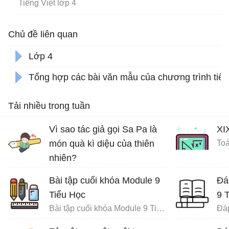
Tiếng Việt lớp 4
Chủ đề liên quan
Lớp 4
Tổng hợp các bài văn mẫu của chương trình tiếng
Tải nhiều trong tuần
Vì sao tác giả gọi Sa Pa là
XI
món quà kì diệu của thiên
Toá
nhiên?
Ôn tập tiếng Việt lớp 4
Bài tập cuối khóa Module 9
Đá
Tiểu Học
9 
Bài tập cuối khóa Module 9 Tiểu Học đầy đủ