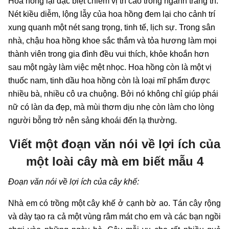
Hoa hồng lại đặc biệt chiếm vị trí cao trong ngành trang trí.
Nét kiều diễm, lộng lẫy của hoa hồng đem lại cho cảnh trí
xung quanh một nét sang trọng, tinh tế, lịch sự. Trong sân
nhà, chậu hoa hồng khoe sắc thắm và tỏa hương làm mọi
thành viên trong gia đình đều vui thích, khỏe khoắn hơn
sau một ngày làm việc mệt nhọc. Hoa hồng còn là một vị
thuốc nam, tinh dầu hoa hồng còn là loại mĩ phẩm được
nhiều bà, nhiều cô ưa chuộng. Bởi nó không chỉ giúp phái
nữ có làn da đẹp, mà mùi thơm dịu nhẹ còn làm cho lòng
người bỗng trở nên sảng khoái đến lạ thường.
Viết một đoạn văn nói về lợi ích của
một loài cây mà em biết mẫu 4
Đoạn văn nói về lợi ích của cây khế:
Nhà em có trồng một cây khế ở cạnh bờ ao. Tán cây rộng
và dày tạo ra cả một vùng râm mát cho em và các bạn ngồi