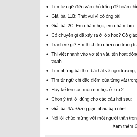
Tìm từ ngữ điền vào chỗ trống để hoàn chỉ
Giải bài 11B: Thật vui vì có ông bà!
Giải bài 2C: Em chăm học, em chăm làm
Có chuyện gì đã xảy ra ở lớp học? Cô giáo
Tranh vẽ gì? Em thích trò chơi nào trong t
Thi viết nhanh vào vở tên vật, tên hoạt độ
tranh
Tìm những bài thơ, bài hát về ngôi trường,
Tìm từ ngữ chỉ đặc điểm của từng vật trong
Hãy kể tên các môn em học ở lớp 2
Chọn ý trả lời đúng cho các câu hỏi sau:
Giải bài 4A: Đừng giận nhau bạn nhé!
Nói lời chúc mừng với một người thân tron
Xem thêm Gi