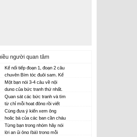
iều người quan tâm
Kể nối tiếp đoạn 1, đoạn 2 câu
chuyện Bím tóc đuôi sam. Kể
nối tiếp đoạn 3, đoạn 4 câu
Một bạn nói 3-4 câu về nội
chuyện Bím tóc đuôi sam
dung của bức tranh thứ nhất,
một bạn nói 3 - 4 câu về bức
Quan sát các bức tranh và tìm
tranh thứ hai dưới đây:
từ chỉ mỗi hoạt động rồi viết
vào vở:
Cùng đưa ý kiến xem ông
hoặc bà của các bạn cần cháu
làm gì trong mỗi tình huống
Từng bạn trong nhóm hãy nói
sau:
lời an ủi ông (bà) trong mỗi