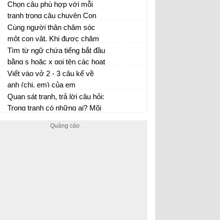
tình huống dưới đây:
Chọn câu phù hợp với mỗi
tranh trong câu chuyện Con
chó nhà hàng xóm
Cùng người thân chăm sóc
một con vật. Khi được chăm
sóc, em thấy con vật như thế
Tìm từ ngữ chứa tiếng bắt đầu
nào?
bằng s hoặc x gọi tên các hoạt
động sau:
Viết vào vở 2 - 3 câu kể về
anh (chị, em) của em
Quan sát tranh, trả lời câu hỏi:
Trong tranh có những ai? Mõi
người trong tranh đang làm
gì?