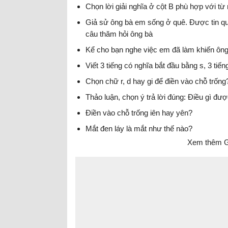
Chọn lời giải nghĩa ở cột B phù hợp với từ 
Giả sử ông bà em sống ở quê. Được tin qu
câu thăm hỏi ông bà
Kể cho bạn nghe việc em đã làm khiến ông
Viết 3 tiếng có nghĩa bắt đầu bằng s, 3 tiế
Chọn chữ r, d hay gi để điền vào chỗ trốn
Thảo luận, chọn ý trả lời đúng: Điều gì đượ
Điền vào chỗ trống iên hay yên?
Mắt đen láy là mắt như thế nào?
Xem thêm Gi