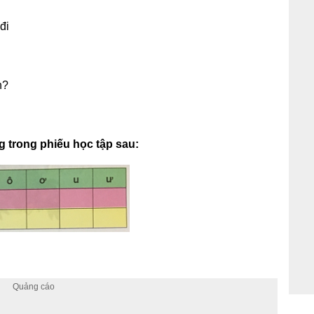
đi
h?
ng trong phiếu học tập sau: