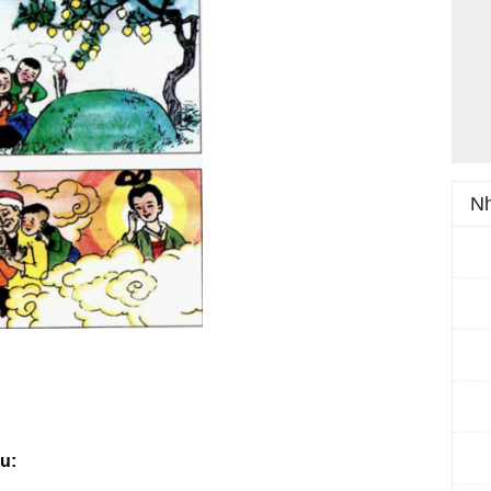
Nh
u: