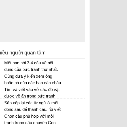
iều người quan tâm
Một bạn nói 3-4 câu về nội
dung của bức tranh thứ nhất,
một bạn nói 3 - 4 câu về bức
Cùng đưa ý kiến xem ông
tranh thứ hai dưới đây:
hoặc bà của các bạn cần cháu
làm gì trong mỗi tình huống
Tìm và viết vào vở các đồ vật
sau:
được vẽ ẩn trong bức tranh
sau:
Sắp xếp lại các từ ngữ ở mỗi
dòng sau để thành câu, rồi viết
lại câu đó vào vở.
Chọn câu phù hợp với mỗi
tranh trong câu chuyện Con