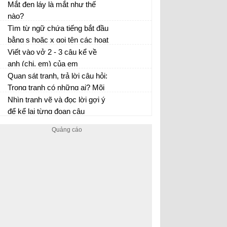
chó nhà hàng xóm
Mắt đen láy là mắt như thế
nào?
Tìm từ ngữ chứa tiếng bắt đầu
bằng s hoặc x gọi tên các hoạt
động sau:
Viết vào vở 2 - 3 câu kể về
anh (chị, em) của em
Quan sát tranh, trả lời câu hỏi:
Trong tranh có những ai? Mõi
người trong tranh đang làm
Nhìn tranh vẽ và đọc lời gợi ý
gì?
để kể lại từng đoạn câu
chuyện Bông hoa Niềm Vui.