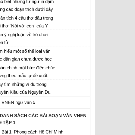
a những chi tiết nào?
o biết những từ ngữ in đậm
ong các đoạn trích dưới đây
ạn văn 9 vnen bài 31 tập 2
 tác dụng liên kết câu chứa
ân tích 4 câu thơ đầu trong
úng với câu nào. Đó là phép
i thơ "Nói với con" của Y
n câu thơ đầu có cách diễn đạt như thế nào?
ên kết gì?
hương
n ý nghị luận về trò chơi
ững từ ngữ, hình ảnh chân phải, chân trái,
ện tử
t bước, hai bước… nói lên điều gì?
n ý nghị luận về vấn đề nghiện game online
m hiểu một số thể loại văn
ện nay
c dân gian chưa được học
ong chương trình ngữ văn
àn chỉnh một bức điện chúc
CS. Với mỗi thể loại, em
ng theo mẫu tự đề xuất.
y lấy một VD.
y tìm những ví dụ trong
uyện Kiều của Nguyễn Du,
ơ Hồ Xuân Hương hoặc
VNEN ngữ văn 9
ng tác của một tác giả hiện
i để thấy ảnh hưởng của
DANH SÁCH CÁC BÀI SOẠN VĂN VNEN
9 TẬP 1
n học dân gian đối với văn
c viết.
Bài 1: Phong cách Hồ Chí Minh