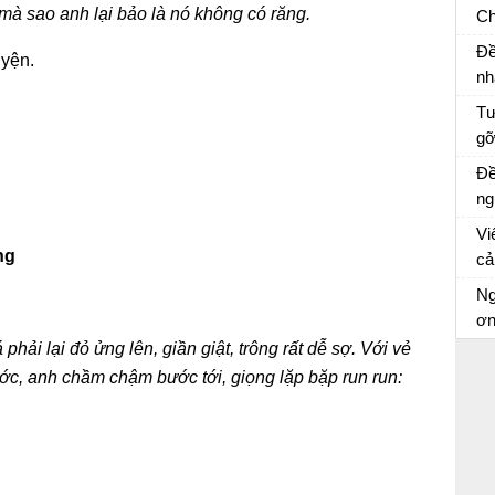
mà sao anh lại bảo là nó không có răng.
Ch
X
Kể
Đề
uyện.
lờ
nh
ng
Tư
gỡ
tr
Tư
Đề
vă
ng
cù
qu
Vi
th
Ch
ng
cả
Xư
tr
Cả
Ng
tr
ơ
Dà
phải lại đỏ ửng lên, giần giật, trông rất dễ sợ. Với vẻ
ước, anh chầm chậm bước tới, giọng lặp bặp run run: