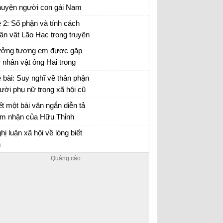
uyện người con gái Nam
ương
 lại Chuyện người con gái Nam Xương bằng
 2: Số phận và tính cách
i của nhân vật Vũ Nương
ân vật Lão Hạc trong truyện
ắn Lão Hạc của Nam Cao.
ởng tượng em được gặp
 nhân vật ông Hai trong
uyện ngắn "Làng" của nhà
ởng tượng gặp gỡ và trò chuyện với ông Hai
 bài: Suy nghĩ về thân phận
n Kim Lân và trò chuyện
ười phụ nữ trong xã hội cũ
ng ông về những ngày
a nhân vật Vũ Nương ở
ết một bài văn ngắn diễn tả
áng đi tản cư
uyện người con gái Nam
m nhận của Hữu Thỉnh
ơng của Nguyễn Dữ.
ước sự biến chuyển của đất
m nhận bài thơ Sang thu của Hữu Thỉnh
hị luận xã hội về lòng biết
ời lúc sang thu
n
n ý + Bài nghị luận xã hội về lòng biết ơn