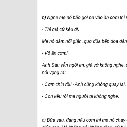
b) Nghe mẹ nó bảo gọi ba vào ăn cơm thì n
- Thì má cứ kêu đi.
Mẹ nó đâm nổi giận, quơ đũa bếp dọa đánh,
- Vô ăn cơm!
Anh Sáu vẫn ngồi im, giả vờ không nghe, 
nói vọng ra:
- Cơm chín rồi! - Anh cũng không quay lại
- Con kêu rồi mà người ta không nghe.
c) Bữa sau, đang nấu cơm thì mẹ nó chạy đ