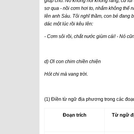
giúp cho. Nó không nói không rằng, cứ lui
sơ qua - nồi cơm hơi to, nhắm không thể 
lên anh Sáu. Tôi nghĩ thầm, con bé đang bị
dác một lúc rồi kêu lên:
- Cơm sôi rồi, chắt nước giùm cái! - Nó cũng
d) Ơi con chim chiền chiện
Hót chi mà vang trời.
(1) Điền từ ngữ địa phương trong các đoạn
Đoạn trích
Từ ngữ đ