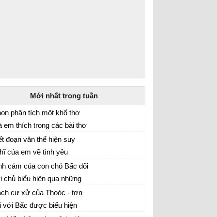
Mới nhất trong tuần
ọn phân tích một khổ thơ
 em thích trong các bài thơ
ân tích một khổ thơ mà em thích trong các
 học
ết đoạn văn thể hiện suy
i thơ đã học
hĩ của em về tình yêu
ạn văn 9 vnen bài 31 tập 2
ương loài vật của tác giả khi
nh cảm của con chó Bấc đối
 sâu miêu tả “tâm hồn” con
i chủ biểu hiện qua những
ạn văn 9 vnen bài 31 tập 2
ó Bấc trong đoạn trích Con
ía cạnh khác nhau ra sao?
ch cư xử của Thoóc - tơn
ó Bấc.
i với Bấc được biểu hiện
ạn văn 9 vnen bài 31 tập 2