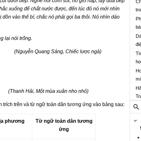
 cui dưới bếp. Nghe nồi cơm sôi, nó giở nắp, lấy đũa bếp
qu
Ch
nhắc xuống để chắt nước được, đến lúc đó nó mới nhìn
tr
So
 dồn vào thế bí, chắc nó phải gọi ba thôi. Nó nhìn dáo
có
Ph
ch
bà
Bố
li
P
Dà
 lại nói trổng.
Nh
đi
mộ
Dà
(Nguyễn Quang Sáng, Chiếc lược ngà)
Tì
hi
họ
tr
Ho
TH
mừ
hã
Hã
(Thanh Hải, Một mùa xuân nho nhỏ)
Tr
 trích trên và từ ngữ toàn dân tương ứng vào bảng sau:
th
sá
đạ
ịa phương
Từ ngữ toàn dân tương
vă
ứng
họ