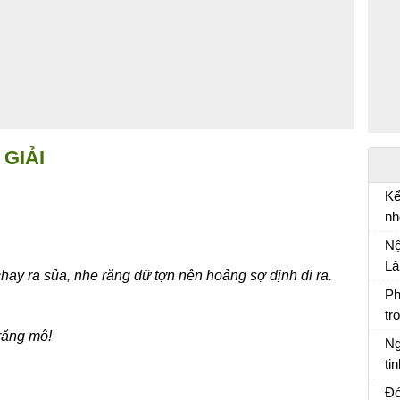
GIẢI
Kể
nh
Kể
:
Nộ
tr
Lâ
hạy ra sủa, nhe răng dữ tợn nên hoảng sợ định đi ra.
mi
Ph
tr
Ph
răng mô!
Ng
ti
Ng
Đó