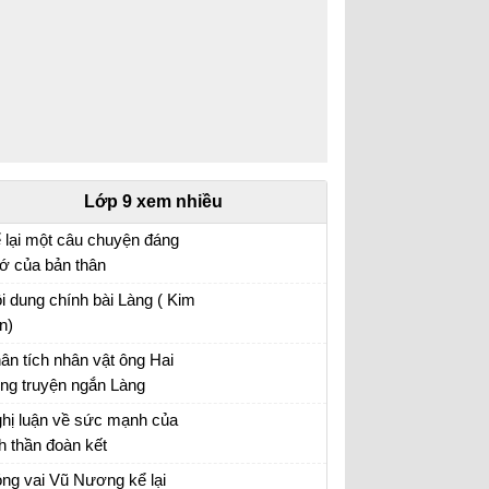
Lớp 9 xem nhiều
 lại một câu chuyện đáng
ớ của bản thân
 lại một câu chuyện đáng nhớ của bản thân
i dung chính bài Làng ( Kim
ong đó có sử dụng các yếu tố nghị luận và
n)
êu tả nội tâm
ân tích nhân vật ông Hai
ong truyện ngắn Làng
ân tích nhân vật ông Hai hay nhất
hị luận về sức mạnh của
nh thần đoàn kết
hị luận về tinh thần đoàn kết
ng vai Vũ Nương kể lại