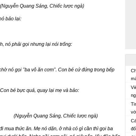
(Nguyễn Quang Sáng, Chiếc lược ngà)
ó bảo lại:
 nó phải gọi nhưng lại nói trổng:
chờ nó gọi "ba vô ăn cơm". Con bé
cứ đứng trong bếp
Ch
mà
Ph
đã
Vi
. Con bé bực quá, quay lại mẹ và
bảo:
bà
ng
So
th
Tì
đi
vớ
(Nguyễn Quang Sáng, Chiếc lược ngà)
So
ch
kh
Cá
ch
i mua thức ăn. Mẹ nó dặn, ở nhà có gì cần thì gọi ba
đố
So