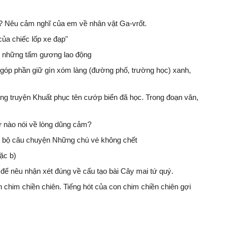
ần? Nêu cảm nghĩ của em về nhân vật Ga-vrốt.
của chiếc lốp xe đạp"
ề những tấm gương lao động
góp phần giữ gìn xóm làng (đường phố, trường học) xanh,
rong truyện Khuất phục tên cướp biển đã học. Trong đoạn văn,
 nào nói về lòng dũng cảm?
oàn bộ câu chuyện Những chú vé không chết
ặc b)
 để nêu nhận xét đúng về cấu tạo bài Cây mai tứ quý.
 chim chiền chiên. Tiếng hót của con chim chiền chiên gợi