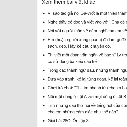
Xem thêm bài viết khác
Vì sao tác giả nói Ga-vrốt là một thiên th
Nghe thầy cô đọc và viết vào vở " Cha đẻ 
Nói với người thân về cảm nghĩ của em v
Em (hoặc người xung quanh) đã làm gì để 
sạch, đẹp. Hãy kể câu chuyện đó.
Thi viết một đoạn văn ngắn về bác sĩ Ly t
có sử dụng ba kiểu câu kể
Tiếng Việt 4
Trong các thành ngữ sau, những thành ngữ
Dựa vào tranh, kể lại từng đoạn, kể lại t
Chơi trò chơi: "Thi tìm nhanh từ (chọn a ho
Nối một dòng ở cột A với một dòng ỏ cột B
Tìm những câu thơ nói về tiếng hót của con
cho em những cảm giác như thế nào?
Giải bài 28C: Ôn tập 3