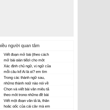
iều người quan tâm
Viết đoạn mở bài (theo cách
mở bài gián tiếp) cho một
trong ba bài văn tả cây
Xác định chủ ngữ, vị ngữ của
phượng, cây hoa mai hoặc
mỗi câu kể Ai là gì? em tìm
cây dừa, theo gợi ý sau:
được ở hoạt động 1. Ghi kết
Trong các thành ngữ sau,
quả vào bảng nhóm.
những thành ngữ nào nói về
lòng dũng cảm?
Chọn và viết bài văn miêu tả
theo một trong những đề bài
dưới đây: tả cây bóng mát, tả
Viết một đoạn văn tả lá, thân
cây ăn quả, tả một cây hoa
hoặc gốc của cái cây mà em