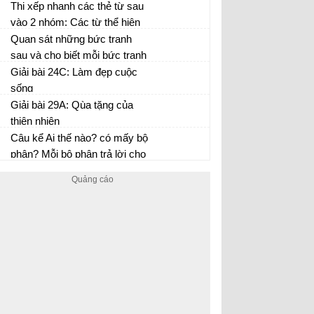
yêu thích.
Thi xếp nhanh các thẻ từ sau
vào 2 nhóm: Các từ thể hiện
phẩm chất, vẻ đẹp của tâm
Quan sát những bức tranh
hồn và các từ miêu tả mức độ
sau và cho biết mỗi bức tranh
cao của cái đẹp.
nói về điều gì?
Giải bài 24C: Làm đẹp cuộc
sống
Giải bài 29A: Qùa tặng của
thiên nhiên
Câu kể Ai thế nào? có mấy bộ
phận? Mỗi bộ phận trả lời cho
câu hỏi nào?