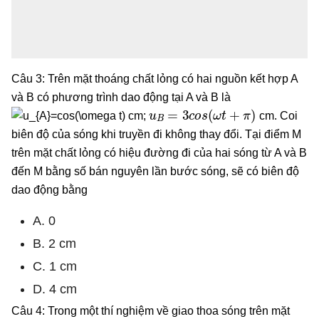
Câu 3: Trên mặt thoáng chất lỏng có hai nguồn kết hợp A
và B có phương trình dao động tại A và B là
u
B
=
3
c
o
s
(
ω
t
+
π
)
cm;
cm. Coi
biên độ của sóng khi truyền đi không thay đổi. Tại điểm M
trên mặt chất lỏng có hiệu đường đi của hai sóng từ A và B
đến M bằng số bán nguyên lần bước sóng, sẽ có biên độ
dao động bằng
A. 0
B. 2 cm
C. 1 cm
D. 4 cm
Câu 4: Trong một thí nghiệm về giao thoa sóng trên mặt