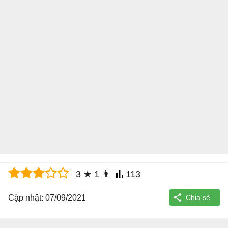
3
★
1
👨
113
Cập nhật: 07/09/2021