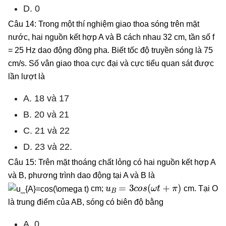
D. 0
Câu 14: Trong một thí nghiệm giao thoa sóng trên mặt
nước, hai nguồn kết hợp A và B cách nhau 32 cm, tần số f
= 25 Hz dao động đồng pha. Biết tốc độ truyền sóng là 75
cm/s. Số vân giao thoa cực đại và cực tiểu quan sát được
lần lượt là
A. 18 và 17
B. 20 và 21
C. 21 và 22
D. 23 và 22.
Câu 15: Trên mặt thoáng chất lỏng có hai nguồn kết hợp A
và B, phương trình dao động tại A và B là
u
B
=
3
c
o
s
(
ω
t
+
π
)
cm;
cm. Tại O
là trung điểm của AB, sóng có biên độ bằng
A. 0