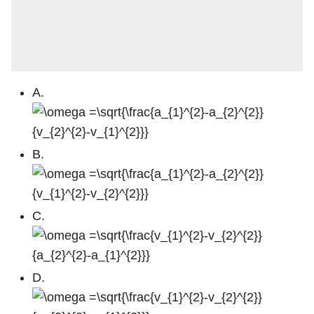
A.
B.
C.
D.