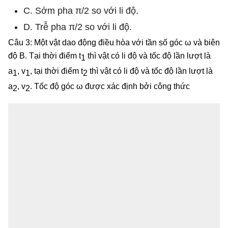
C. Sớm pha π/2 so với li độ.
D. Trễ pha π/2 so với li độ.
Câu 3: Một vật dao động điều hòa với tần số góc ω và biên
độ B. Tại thời điểm t
thì vật có li độ và tốc độ lần lượt là
1
a
, v
, tại thời điểm t
thì vật có li độ và tốc độ lần lượt là
1
1
2
a
, v
. Tốc độ góc ω được xác định bởi công thức
2
2