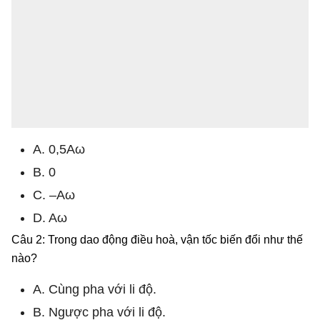
A. 0,5Aω
B. 0
C. –Aω
D. Aω
Câu 2: Trong dao động điều hoà, vận tốc biến đổi như thế
nào?
A. Cùng pha với li độ.
B. Ngược pha với li độ.