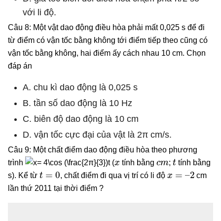
với li độ.
Câu 8: Một vật dao động điều hòa phải mất 0,025 s để đi
từ điểm có vận tốc bằng không tới điểm tiếp theo cũng có
vận tốc bằng không, hai điểm ấy cách nhau 10 cm. Chọn
đáp án
A. chu kì dao động là 0,025 s
B. tần số dao động là 10 Hz
C. biên độ dao động là 10 cm
D. vận tốc cực đại của vật là 2π cm/s.
Câu 9: Một chất điểm dao động điều hòa theo phương
x
c
m
t
trình
(
tính bằng
;
tính bằng
t
=
0
x
=
–
2
s). Kể từ
, chất điểm đi qua vị trí có li độ
cm
lần thứ 2011 tại thời điểm ?