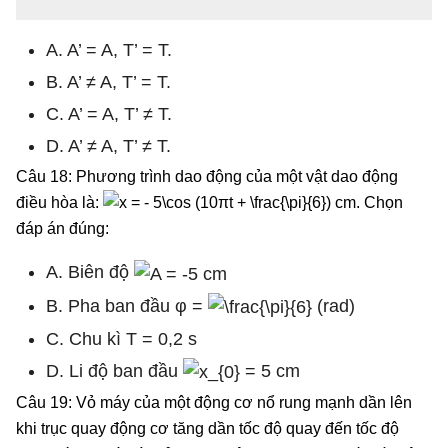
A. A’ = A, T’ = T.
B. A’ ≠ A, T’ = T.
C. A’ = A, T’ ≠ T.
D. A’ ≠ A, T’ ≠ T.
Câu 18: Phương trình dao động của một vật dao động
điều hòa là:
. Chọn
đáp án đúng:
A. Biên độ
B. Pha ban đầu φ =
(rad)
C. Chu kì T = 0,2 s
D. Li độ ban đầu
= 5 cm
Câu 19: Vỏ máy của một động cơ nổ rung mạnh dần lên
khi trục quay động cơ tăng dần tốc độ quay đến tốc độ