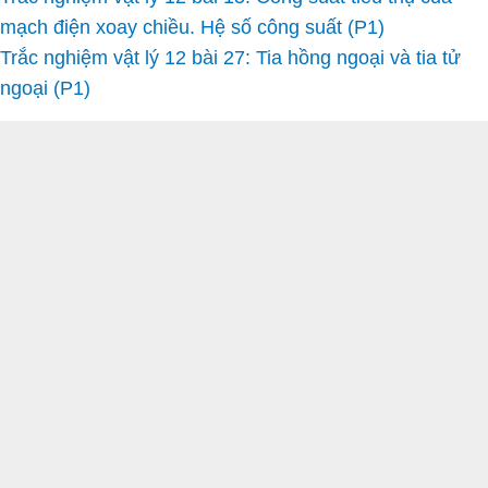
mạch điện xoay chiều. Hệ số công suất (P1)
Trắc nghiệm vật lý 12 bài 27: Tia hồng ngoại và tia tử
ngoại (P1)