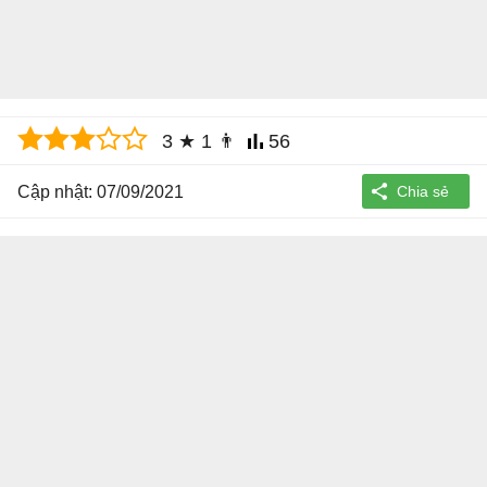
3
★
1
👨
56
Cập nhật: 07/09/2021