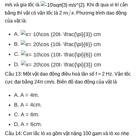
m/s và gia tốc là
. Khi đi qua vị trí cân
m
/
s
bằng thì vật có vận tốc là 2
. Phương trình dao động
của vật là:
A.
B.
C.
D.
Câu 13: Một vật dao động điều hoà tần số f = 2 Hz. Vận tốc
cực đại bằng 24π cm/s. Biên độ dao động của vật là
A. A = 4m.
B. A = 4cm.
C. A = 6m.
D. A = 6cm.
Câu 14: Con lắc lò xo gồm vật nặng 100 gam và lò xo nhẹ