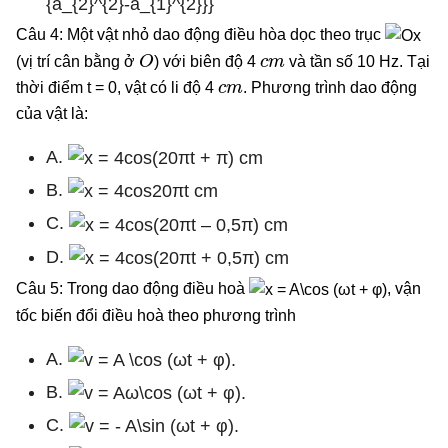
Câu 4: Một vật nhỏ dao động điều hòa dọc theo trục
O
c
m
(vị trí cân bằng ở
) với biên độ 4
và tần số 10 Hz. Tại
c
m
thời điểm t = 0, vật có li độ 4
. Phương trình dao động
của vật là:
A.
B.
C.
D.
Câu 5: Trong dao động điều hoà
, vận
tốc biến đổi điều hoà theo phương trình
A.
B.
C.