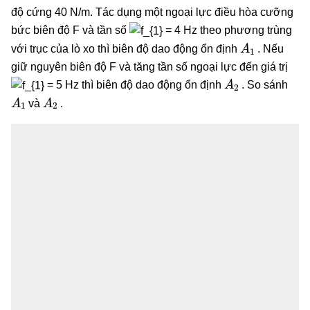
độ cứng 40 N/m. Tác dụng một ngoại lực điều hòa cưỡng
bức biên độ F và tần số
= 4 Hz theo phương trùng
A
1
với trục của lò xo thì biên độ dao động ổn định
. Nếu
giữ nguyên biên độ F và tăng tần số ngoại lực đến giá trị
A
2
= 5 Hz thì biên độ dao động ổn định
. So sánh
A
1
A
2
và
.