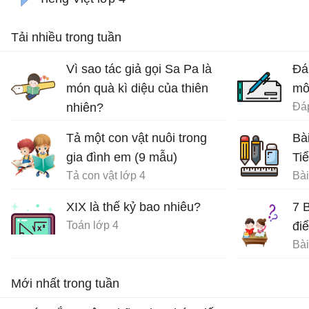
Tải nhiều trong tuần
Vì sao tác giả gọi Sa Pa là
Đá
món quà kì diệu của thiên
mô
nhiên?
Ôn tập tiếng Việt lớp 4
Tả một con vật nuôi trong
Bà
gia đình em (9 mẫu)
Ti
Tả con vật lớp 4
XIX là thế kỷ bao nhiêu?
7 
Toán lớp 4
đi
Bài
Mới nhất trong tuần