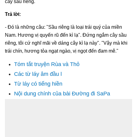
cây sầu riêng.
Trả lời:
- Đó là những câu: "Sầu riêng là loại trái quý của miền
Nam. Hương vị quyến rũ đến kì lạ". Đứng ngắm cây sầu
riêng, tôi cứ nghĩ mãi về dáng cây kì lạ này". "Vậy mà khi
trái chín, hương tỏa ngạt ngào, vị ngọt đến đam mê."
Tóm tắt truyện Rùa và Thỏ
Các từ láy âm đầu l
Từ láy có tiếng hiền
Nội dung chính của bài Đường đi SaPa