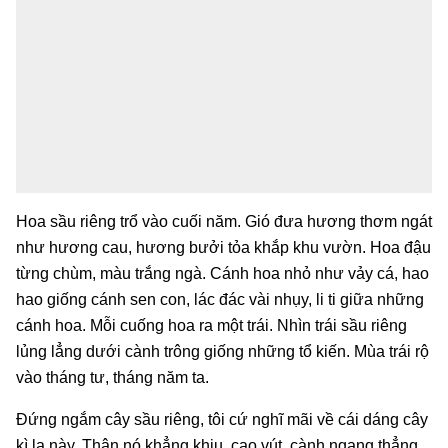
Hoa sầu riêng trổ vào cuối năm. Gió đưa hương thơm ngát
như hương cau, hương bưởi tỏa khắp khu vườn. Hoa đậu
từng chùm, màu trắng ngà. Cánh hoa nhỏ như vảy cá, hao
hao giống cánh sen con, lác đác vài nhụy, li ti giữa những
cánh hoa. Mỗi cuống hoa ra một trái. Nhìn trái sầu riêng
lủng lẳng dưới cành trông giống những tổ kiến. Mùa trái rộ
vào tháng tư, tháng năm ta.
Đứng ngắm cây sầu riêng, tôi cứ nghĩ mãi về cái dáng cây
kì lạ này. Thân nó khẳng khiu, cao vút, cành ngang thẳng