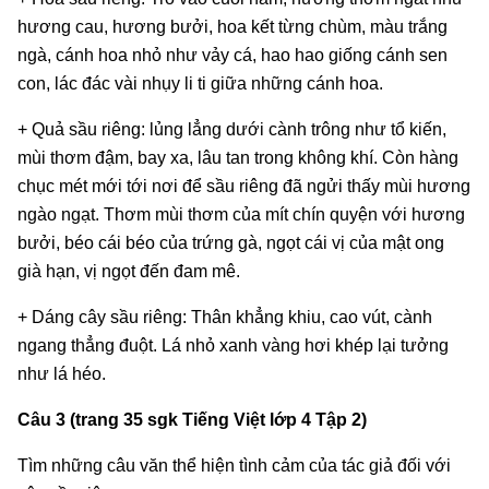
hương cau, hương bưởi, hoa kết từng chùm, màu trắng
ngà, cánh hoa nhỏ như vảy cá, hao hao giống cánh sen
con, lác đác vài nhụy li ti giữa những cánh hoa.
+ Quả sầu riêng: lủng lẳng dưới cành trông như tổ kiến,
mùi thơm đậm, bay xa, lâu tan trong không khí. Còn hàng
chục mét mới tới nơi để sầu riêng đã ngửi thấy mùi hương
ngào ngạt. Thơm mùi thơm của mít chín quyện với hương
bưởi, béo cái béo của trứng gà, ngọt cái vị của mật ong
già hạn, vị ngọt đến đam mê.
+ Dáng cây sầu riêng: Thân khẳng khiu, cao vút, cành
ngang thẳng đuột. Lá nhỏ xanh vàng hơi khép lại tưởng
như lá héo.
Câu 3 (trang 35 sgk Tiếng Việt lớp 4 Tập 2)
Tìm những câu văn thể hiện tình cảm của tác giả đối với