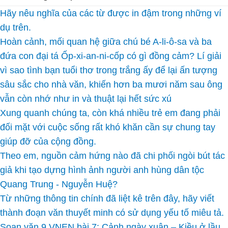
Hãy nêu nghĩa của các từ được in đậm trong những ví
dụ trên.
Hoàn cảnh, mối quan hệ giữa chú bé A-li-ô-sa và ba
đứa con đại tá Ốp-xi-an-ni-cốp có gì đồng cảm? Lí giải
vì sao tình bạn tuổi thơ trong trắng ấy để lại ấn tượng
sâu sắc cho nhà văn, khiến hơn ba mươi năm sau ông
vẫn còn nhớ như in và thuật lại hết sức xú
Xung quanh chúng ta, còn khá nhiều trẻ em đang phải
đối mặt với cuộc sống rất khó khăn cần sự chung tay
giúp đỡ của cộng đồng.
Theo em, nguồn cảm hứng nào đã chi phối ngòi bút tác
giả khi tạo dựng hình ảnh người anh hùng dân tộc
Quang Trung - Nguyễn Huệ?
Từ những thông tin chính đã liệt kê trên đây, hãy viết
thành đoạn văn thuyết minh có sử dụng yếu tố miêu tả.
Soạn văn 9 VNEN bài 7: Cảnh ngày xuân – Kiều ở lầu