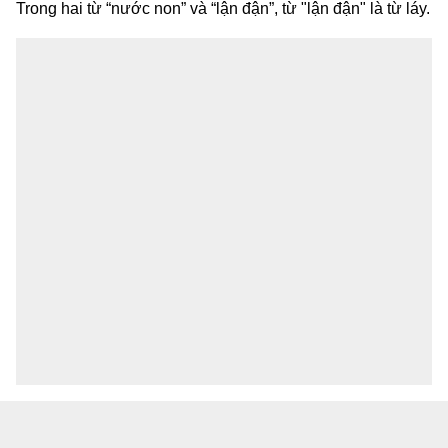
Trong hai từ “nước non” và “lận đận”, từ "lận đận" là từ láy.