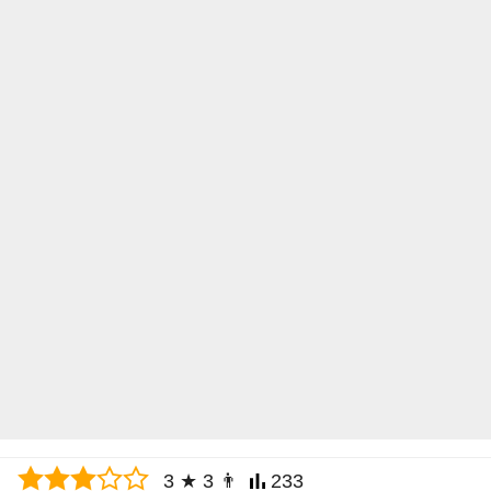
3
★
3
👨
233