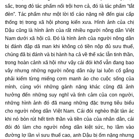
sắc, trong đó tác phẩm nổi trội hơn cả, đó là tác phẩm “tắt
đèn”. Tác phẩm như một lời tố cáo nặng nề đến giai cấp
thống trị trong xã hội phong kiến xưa. Hình ảnh của chị
Dậu cũng là hình ảnh của rất nhiều người nông dân Việt
Nam dưới xã hội cũ. Đó là
hình ảnh của người nông dân
bị đánh đập dã man khi không có tiền nộp đủ sưu thuế,
chúng đã bị đánh và bị hành hạ cả về thể xác lẫn tinh thần,
trong hoàn cảnh xã hội như vậy cái đói khổ vẫn đang bao
vây nhưng những người nông dân này lại luôn cố gắng
phải kiếm từng miếng cơm manh áo cho cuộc sống của
mình, cùng với những gánh nặng khác cũng đã ảnh
hưởng đến những suy nghĩ và tình cảm của con người,
những hình ảnh đó đã mang những đặc trưng tiêu biểu
cho người nông dân Việt Nam. Cái đói nghèo thật tàn ác
khi nó bòn rút hết tinh thần và tiền của của nhân dân, cái
đói đó làm cho người nông dân kiệt sức, họ lâm vào
đường lợ lần vì sưu thuế cao, anh Dậu bị ốm nặng nhưng