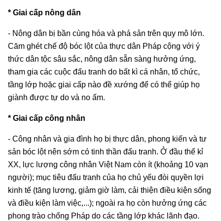
* Giai cấp nông dân
- Nông dân bị bần cùng hóa và phá sản trên quy mô lớn.
Căm ghét chế độ bóc lột của thực dân Pháp cộng với ý
thức dân tộc sâu sắc, nông dân sẵn sàng hưởng ứng,
tham gia các cuộc đấu tranh do bất kì cá nhân, tổ chức,
tầng lớp hoặc giai cấp nào đề xướng để có thể giúp họ
giành được tự do và no ấm.
* Giai cấp công nhân
- Công nhân và gia đình họ bị thực dân, phong kiến và tư
sản bóc lột nên sớm có tinh thần đấu tranh. Ở đầu thế kỉ
XX, lực lượng công nhân Việt Nam còn ít (khoảng 10 vạn
người); mục tiêu đấu tranh của họ chủ yếu đòi quyền lợi
kinh tế (tăng lương, giảm giờ làm, cải thiện điều kiện sống
và điều kiện làm việc,...); ngoài ra họ còn hưởng ứng các
phong trào chống Pháp do các tầng lớp khác lãnh đạo.