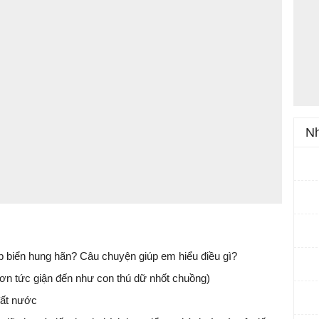
Nh
p biển hung hãn? Câu chuyện giúp em hiểu điều gì?
cơn tức giận đến như con thú dữ nhốt chuồng)
đất nước