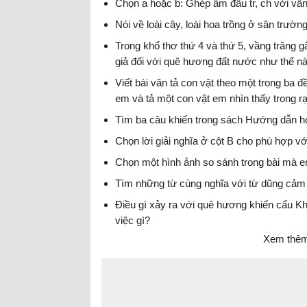
Chọn a hoặc b: Ghép âm đầu tr, ch với vần
Nói về loài cây, loài hoa trồng ở sân trườ
Trong khổ thơ thứ 4 và thứ 5, vầng trăng g
giả đối với quê hương đất nước như thế n
Viết bài văn tả con vật theo một trong ba đ
em và tả một con vật em nhìn thấy trong rạ
Tìm ba câu khiến trong sách Hướng dẫn h
Chọn lời giải nghĩa ở cột B cho phù hợp vớ
Chọn một hình ảnh so sánh trong bài mà e
Tìm những từ cùng nghĩa với từ dũng cảm tr
Điều gì xảy ra với quê hương khiến cẩu K
việc gì?
Xem thêm 