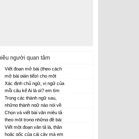
iều người quan tâm
Viết đoạn mở bài (theo cách
mở bài gián tiếp) cho một
trong ba bài văn tả cây
Xác định chủ ngữ, vị ngữ của
phượng, cây hoa mai hoặc
mỗi câu kể Ai là gì? em tìm
cây dừa, theo gợi ý sau:
được ở hoạt động 1. Ghi kết
Trong các thành ngữ sau,
quả vào bảng nhóm.
những thành ngữ nào nói về
lòng dũng cảm?
Chọn và viết bài văn miêu tả
theo một trong những đề bài
dưới đây: tả cây bóng mát, tả
Viết một đoạn văn tả lá, thân
cây ăn quả, tả một cây hoa
hoặc gốc của cái cây mà em