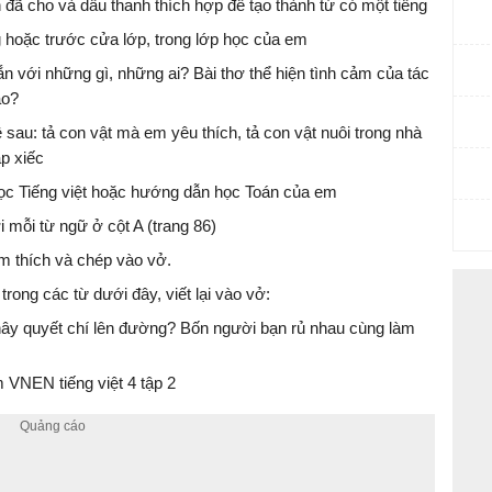
 đã cho và dấu thanh thích hợp để tạo thành từ có một tiếng
ng hoặc trước cửa lớp, trong lớp học của em
ắn với những gì, những ai? Bài thơ thể hiện tình cảm của tác
ào?
ề sau: tả con vật mà em yêu thích, tả con vật nuôi trong nhà
p xiếc
ọc Tiếng việt hoặc hướng dẫn học Toán của em
i mỗi từ ngữ ở cột A (trang 86)
m thích và chép vào vở.
ong các từ dưới đây, viết lại vào vở:
hây quyết chí lên đường? Bốn người bạn rủ nhau cùng làm
VNEN tiếng việt 4 tập 2