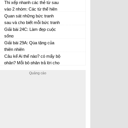
yêu thích.
Thi xếp nhanh các thẻ từ sau
vào 2 nhóm: Các từ thể hiện
phẩm chất, vẻ đẹp của tâm
Quan sát những bức tranh
hồn và các từ miêu tả mức độ
sau và cho biết mỗi bức tranh
cao của cái đẹp.
nói về điều gì?
Giải bài 24C: Làm đẹp cuộc
sống
Giải bài 29A: Qùa tặng của
thiên nhiên
Câu kể Ai thế nào? có mấy bộ
phận? Mỗi bộ phận trả lời cho
câu hỏi nào?