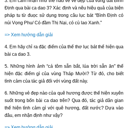
3. Em cảm nhận như thế nào về vẻ đẹp của vùng đất Bình
Định qua bài ca dao 3? Xác định và nêu hiệu quả của biện
pháp tu từ đuọc sử dụng trong câu lục bát “Bình Định có
núi Vọng Phu/ Có đầm Thị Nại, có cù lao Xanh.”
=> Xem hướng dẫn giải
4. Em hãy chỉ ra đặc điểm của thể thơ lục bát thể hiện qua
bài ca dao 3.
5. Những hình ảnh “cá tôm sẵn bắt, lúa trời sẵn ăn” thể
hiện đặc điểm gì của vùng Tháp Mười? Từ đó, cho biết
tình cảm của tác giả đối với vùng đất này.
6. Những vẻ đẹp nào của quê hương được thể hiện xuyên
suốt trong bốn bài ca dao trên? Qua đó, tác giả dân gian
thể hiện tình cảm gì với quê hương, đất nước? Dựa vào
đâu, em nhận định như vậy?
=> Xem hướng dẫn giải