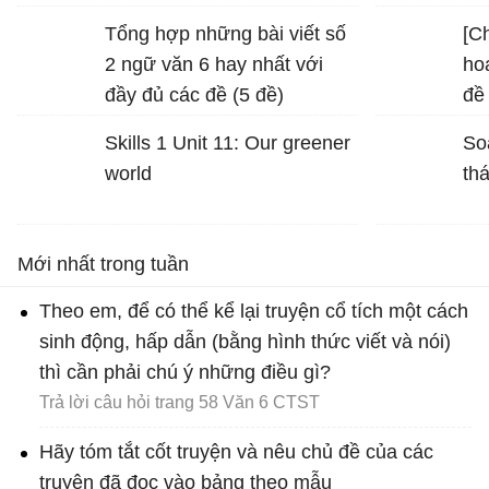
pháp tu từ được sử dụng
Tổng hợp những bài viết số
[Ch
trong hình ảnh "bình minh
2 ngữ văn 6 hay nhất với
ho
vàng", "vầng trăng bạc" và
đầy đủ các đề (5 đề)
đề
nêu tác dụng của biện pháp
mô
tu từ đó
Skills 1 Unit 11: Our greener
So
world
th
Mới nhất trong tuần
Theo em, để có thể kể lại truyện cổ tích một cách
sinh động, hấp dẫn (bằng hình thức viết và nói)
thì cần phải chú ý những điều gì?
Trả lời câu hỏi trang 58 Văn 6 CTST
Hãy tóm tắt cốt truyện và nêu chủ đề của các
truyện đã đọc vào bảng theo mẫu