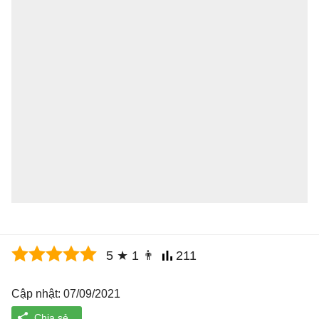
5
★
1
👨
211
Cập nhật: 07/09/2021