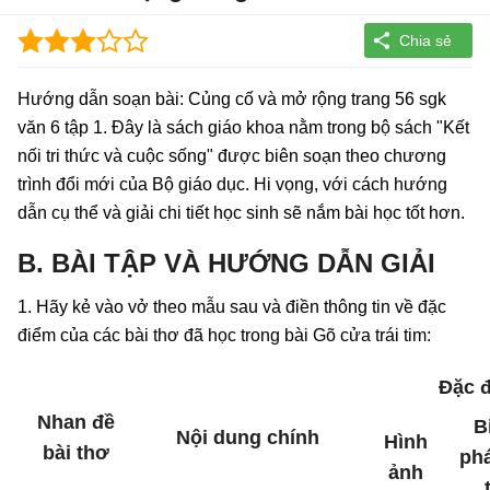
Hướng dẫn soạn bài: Củng cố và mở rộng trang 56 sgk
văn 6 tập 1. Đây là sách giáo khoa nằm trong bộ sách "Kết
nối tri thức và cuộc sống" được biên soạn theo chương
trình đổi mới của Bộ giáo dục. Hi vọng, với cách hướng
dẫn cụ thể và giải chi tiết học sinh sẽ nắm bài học tốt hơn.
B. BÀI TẬP VÀ HƯỚNG DẪN GIẢI
1. Hãy kẻ vào vở theo mẫu sau và điền thông tin về đặc
điểm của các bài thơ đã học trong bài Gõ cửa trái tim:
Đặc đ
Nhan đề
B
Nội dung chính
Hình
bài thơ
phá
ảnh