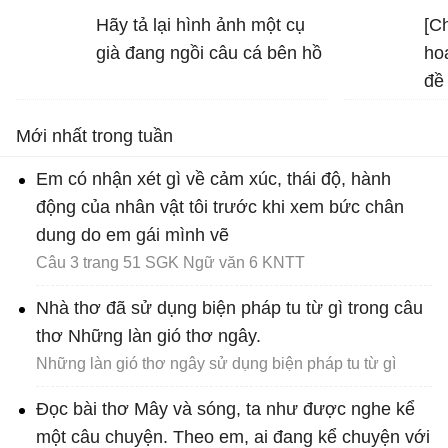
pháp tu từ được sử dụng
Hãy tả lại hình ảnh một cụ
[Ch
trong hình ảnh "bình minh
già đang ngồi câu cá bên hồ
ho
vàng", "vầng trăng bạc" và
đề
nêu tác dụng của biện pháp
mô
tu từ đó
Mới nhất trong tuần
Em có nhận xét gì về cảm xúc, thái độ, hành
động của nhân vật tôi trước khi xem bức chân
dung do em gái mình vẽ
Câu 3 trang 51 SGK Ngữ văn 6 KNTT
Nhà thơ đã sử dụng biện pháp tu từ gì trong câu
thơ Những làn gió thơ ngây.
Những làn gió thơ ngây sử dụng biện pháp tu từ gì
Đọc bài thơ Mây và sóng, ta như được nghe kể
một câu chuyện. Theo em, ai đang kể chuyện với