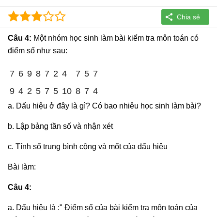
Câu 4:
Một nhóm học sinh làm bài kiểm tra môn toán có
điểm số như sau:
7
6
9
8
7
2
4
7
5
7
9
4
2
5
7
5
10
8
7
4
a. Dấu hiệu ở đây là gì? Có bao nhiêu học sinh làm bài?
b. Lập bảng tần số và nhận xét
c. Tính số trung bình cộng và mốt của dấu hiệu
Bài làm:
Câu 4:
a. Dấu hiệu là :" Điểm số của bài kiểm tra môn toán của