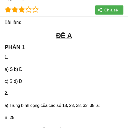
Bài làm:
ĐỀ A
PHẦN 1
1.
a) S b) Đ
c) S d) Đ
2.
a) Trung bình cộng của các số 18, 23, 28, 33, 38 là:
B. 28