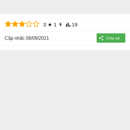
3
★
1
👨
19
Cập nhật: 08/09/2021