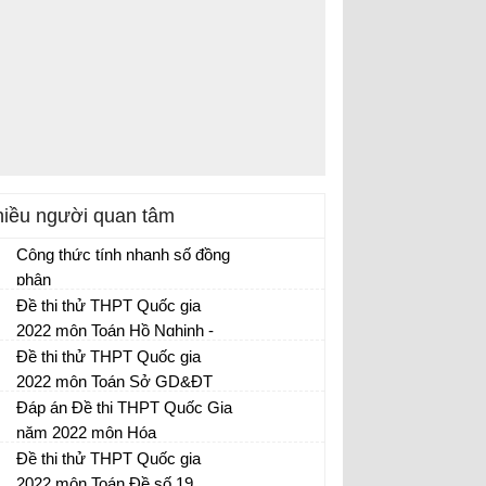
iều người quan tâm
Công thức tính nhanh số đồng
phân
Công thức giải nhanh bài tập Hóa học
Đề thi thử THPT Quốc gia
2022 môn Toán Hồ Nghinh -
Quảng Nam (lần 2)
Đề thi thử THPT Quốc gia
Đề thi thử THPT Quốc gia 2022 - có đáp
2022 môn Toán Sở GD&ĐT
án
Nam Định (lần 1)
Đáp án Đề thi THPT Quốc Gia
Đề thi thử THPT Quốc gia 2022 - có đáp
năm 2022 môn Hóa
án
Đề Hóa THPT Quốc gia 2022
Đề thi thử THPT Quốc gia
2022 môn Toán Đề số 19