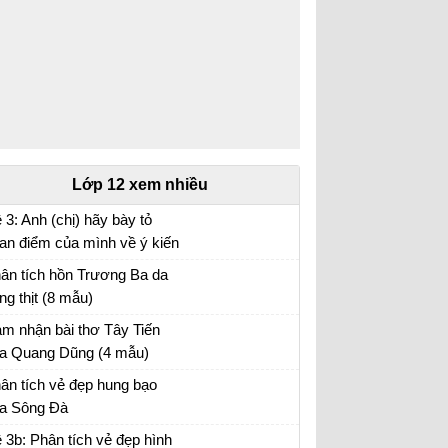
Lớp 12 xem nhiều
 3: Anh (chị) hãy bày tỏ
an điểm của mình về ý kiến
a nhà văn Pháp La-bơ-ruy-
ân tích hồn Trương Ba da
 “Khi một tác phẩm nâng cao
ng thịt (8 mẫu)
nh thần ta lên và gợi cho ta
ân tích bài hồn Trương Ba da hàng thịt - Văn
m nhận bài thơ Tây Tiến
ững tình cảm cao quý và
u 12
a Quang Dũng (4 mẫu)
n đảm,...
m nhận Tây Tiến - Văn mẫu 12
ân tích vẻ đẹp hung bạo
a Sông Đà
n mẫu 12
 3b: Phân tích vẻ đẹp hình