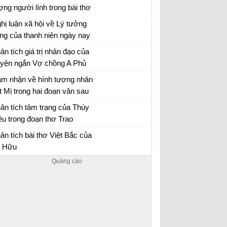
ợng người lính trong bài thơ
y Tiến của Quang Dũng.
hị luận xã hội về Lý tưởng
ng của thanh niên ngày nay
n mẫu 12
ân tích giá trị nhân đạo của
uyện ngắn Vợ chồng A Phủ
 chồng A Phủ - Văn mẫu 12
m nhận về hình tượng nhân
t Mị trong hai đoạn văn sau
ần lần, mấy năm qua…. Mị
n mẫu 12
ân tích tâm trạng của Thúy
 ăn cho chết ngay, chứ
ều trong đoạn thơ Trao
ông buồn nhớ lại nữa”
yên
ân tích bài Trao duyên
ân tích bài thơ Việt Bắc của
 Hữu
ân tích Việt Bắc