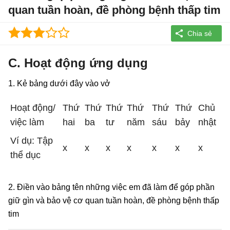
quan tuần hoàn, đề phòng bệnh thấp tim
C. Hoạt động ứng dụng
1. Kẻ bảng dưới đây vào vở
Hoạt động/
Thứ
Thứ
Thứ
Thứ
Thứ
Thứ
Chủ
việc làm
hai
ba
tư
năm
sáu
bảy
nhật
Ví dụ: Tập
x
x
x
x
x
x
x
thể dục
2. Điền vào bảng tên những việc em đã làm để góp phần
giữ gìn và bảo vệ cơ quan tuần hoàn, đề phòng bệnh thấp
tim