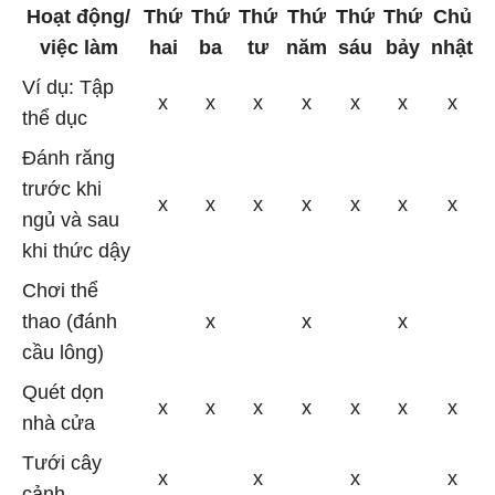
Hoạt động/
Thứ
Thứ
Thứ
Thứ
Thứ
Thứ
Chủ
việc làm
hai
ba
tư
năm
sáu
bảy
nhật
Ví dụ: Tập
x
x
x
x
x
x
x
thể dục
Đánh răng
trước khi
x
x
x
x
x
x
x
ngủ và sau
khi thức dậy
Chơi thể
thao (đánh
x
x
x
cầu lông)
Quét dọn
x
x
x
x
x
x
x
nhà cửa
Tưới cây
x
x
x
x
cảnh