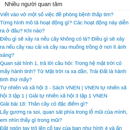
Nhiều người quan tâm
Viết vào vở một số việc đề phòng bệnh thấp tim?
Từng hình mô tả hoạt động gì? Các hoạt động này diễn
ra ở đâu? Khi nào?
Điều gì sẽ xảy ra nếu cây không có lá? Điều gì sẽ xảy
ra nếu cây rau cải và cây rau muống trồng ở nơi ít ánh
sáng?
Quan sát hình 1, trả lời câu hỏi: Trong hệ mặt trời có
mấy hành tinh? Từ Mặt trời ra xa dần, Trái Đất là hành
tinh thứ mấy?
Tự nhiên và xã hội 3 - Sách VNEN | VNEN tự nhiên xã
hội 3 tập 1 | Giải tự nhiên xã hội 3 tập 1 VNEN
Giải bài 18: Thân cây có đặc điểm gì?
Lấy gương ra soi, quan sát phía trong lỗ mũi của mình,
em nhìn thấy gì trong mũi?
Đặt ngón tay trỏ lên cổ tay của bạn như hình 4 và ấn