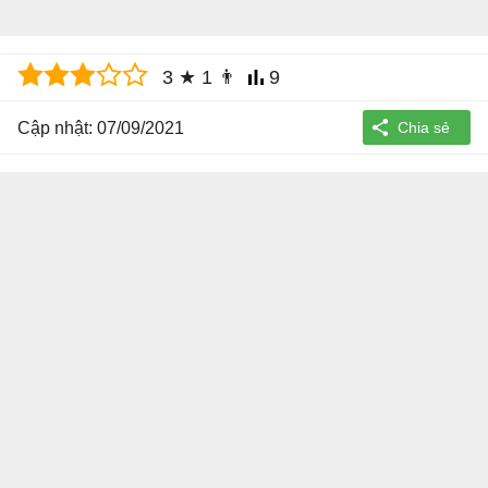
3
★
1
👨
9
Cập nhật: 07/09/2021