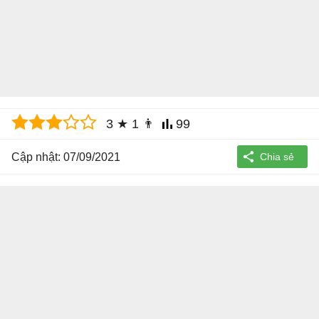
3
★
1
👨
99
Cập nhật: 07/09/2021