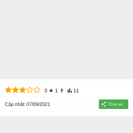
3
★
1
👨
11
Cập nhật: 07/09/2021