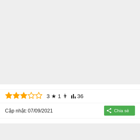
3
★
1
👨
36
Cập nhật: 07/09/2021