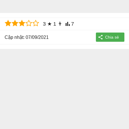
3
★
1
👨
7
Cập nhật: 07/09/2021