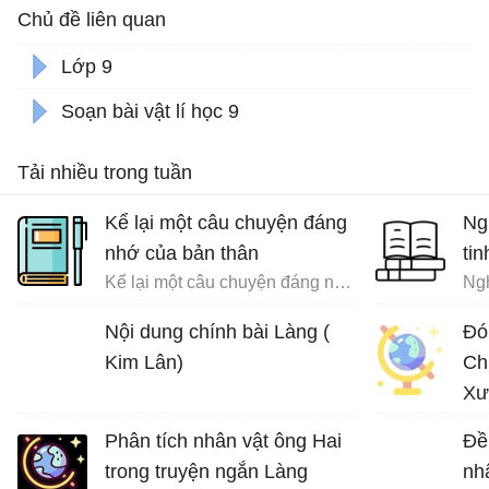
Chủ đề liên quan
Lớp 9
Soạn bài vật lí học 9
Tải nhiều trong tuần
Kể lại một câu chuyện đáng
Ng
nhớ của bản thân
tin
Kể lại một câu chuyện đáng nhớ của bản thân trong đó có sử dụng các yếu tố nghị luận và miêu tả nội tâm
Ngh
Nội dung chính bài Làng (
Đó
Kim Lân)
Ch
Xư
Phân tích nhân vật ông Hai
Đề
trong truyện ngắn Làng
nh