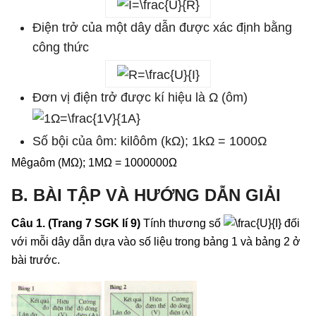
Điện trở của một dây dẫn được xác định bằng
công thức
Đơn vị điện trở được kí hiệu là Ω (ôm)
Số bội của ôm: kilôôm (kΩ); 1kΩ = 1000Ω
Mêgaôm (MΩ); 1MΩ = 1000000Ω
B. BÀI TẬP VÀ HƯỚNG DẪN GIẢI
Câu 1. (Trang 7 SGK lí 9)
Tính thương số
đối
với mỗi dây dẫn dựa vào số liệu trong bảng 1 và bảng 2 ở
bài trước.