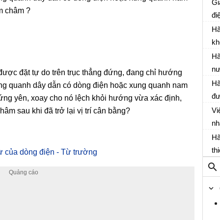
cá
Gi
am châm ?
10
nà
đi
sg
nă
đi
Hã
kh
má
Hã
Vậ
nư
ược đặt tự do trên trục thẳng đứng, đang chỉ hướng
đổ
Hã
ung quanh dây dẫn có dòng điện hoặc xung quanh nam
nà
đư
đứng yên, xoay cho nó lệch khỏi hướng vừa xác định,
nư
sa
Vi
m sau khi đã trở lại vị trí cân bằng?
sg
qu
nh
tr
dù
Hã
9 
nà
th
từ của dòng điện - Từ trường
th
đư
th
nă
Vậ
hó
16