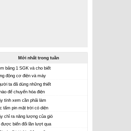
Mới nhất trong tuần
m bảng 1 SGK và cho biết
ng động cơ điện và máy
át điện để thực hiện việc
ười ta đã dùng những thiết
uyển hóa năng lượng có gì
 nào để chuyển hóa điện
i so với các máy khác. sgk
ng thành nhiệt năng, cơ
y tính xem cần phải làm
t lí 9 trang 164
ng, quang năng dùng trong
c tấm pin mặt trời có diện
i sống và sản xuất ? sgk
ch tổng cộng là bao nhiêu để
y chỉ ra năng lượng của gió
t lí 9 trang 163
ng cấp điện cho một trường
 được biến đổi lần lượt qua
c sử dụng 20 bóng đèn