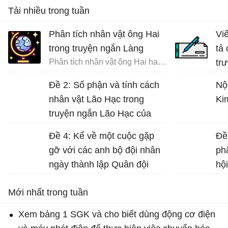
Tải nhiều trong tuần
Phân tích nhân vật ông Hai
Vi
trong truyện ngắn Làng
tả
Phân tích nhân vật ông Hai hay nhất
tr
đất
Đề 2: Số phận và tính cách
Nộ
nhân vật Lão Hạc trong
Ki
truyện ngắn Lão Hạc của
Nam Cao.
Đề 4: Kể về một cuộc gặp
Đề
gỡ với các anh bộ đội nhân
ph
ngày thành lập Quân đội
hộ
nhân dân Việt Nam (22-12)...
Nư
Mới nhất trong tuần
gá
Dữ
Xem bảng 1 SGK và cho biết dùng động cơ điện