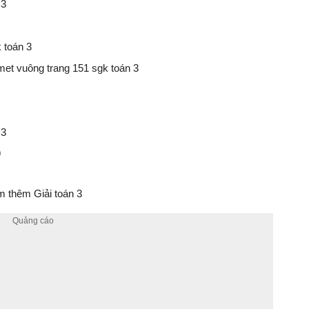
 3
k toán 3
 -met vuông trang 151 sgk toán 3
 3
9
 thêm Giải toán 3