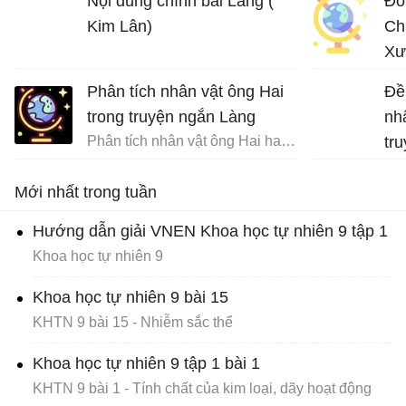
Nội dung chính bài Làng (
Đó
Kim Lân)
Ch
Xư
Phân tích nhân vật ông Hai
Đề
trong truyện ngắn Làng
nh
Phân tích nhân vật ông Hai hay nhất
tr
Na
Mới nhất trong tuần
Hướng dẫn giải VNEN Khoa học tự nhiên 9 tập 1
Khoa học tự nhiên 9
Khoa học tự nhiên 9 bài 15
KHTN 9 bài 15 - Nhiễm sắc thể
Khoa học tự nhiên 9 tập 1 bài 1
KHTN 9 bài 1 - Tính chất của kim loại, dãy hoạt động