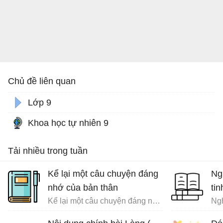
Chủ đề liên quan
Lớp 9
Khoa học tự nhiên 9
Tải nhiều trong tuần
Kể lại một câu chuyện đáng
Ng
nhớ của bản thân
tin
Kể lại một câu chuyện đáng nhớ của bản thân trong đó có sử dụng các yếu tố nghị luận và miêu tả nội tâm
Ngh