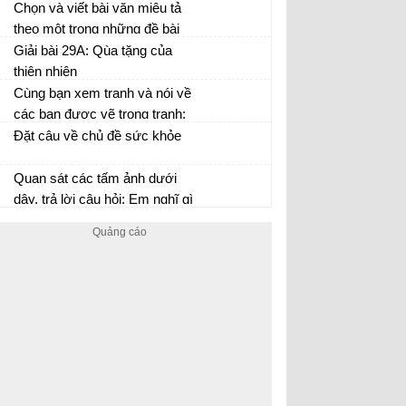
cao của cái đẹp.
gì?
Chọn và viết bài văn miêu tả
theo một trong những đề bài
dưới đây: tả cây bóng mát, tả
Giải bài 29A: Qùa tặng của
cây ăn quả, tả một cây hoa
thiên nhiên
Cùng bạn xem tranh và nói về
các bạn được vẽ trong tranh:
Đặt câu về chủ đề sức khỏe
Quan sát các tấm ảnh dưới
dây, trả lời câu hỏi: Em nghĩ gì
khi ngắm những bức ảnh
trên? Nói 3-4 câu về hình ảnh
đẹp trong một tấm ảnh ở trên
hoặc trong tranh ảnh em sưu
tầm