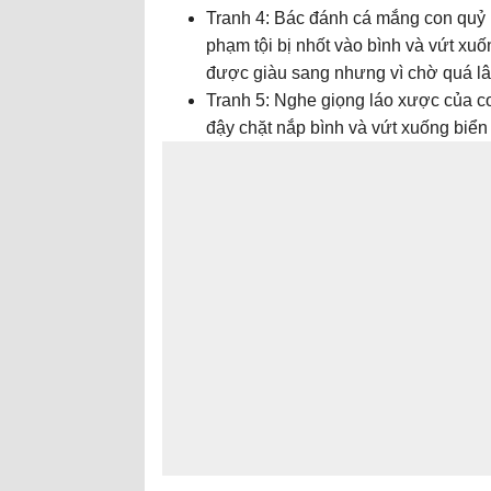
Tranh 4: Bác đánh cá mắng con quỷ 
phạm tội bị nhốt vào bình và vứt xu
được giàu sang nhưng vì chờ quá lâu
Tranh 5: Nghe giọng láo xược của con
đậy chặt nắp bình và vứt xuống biển