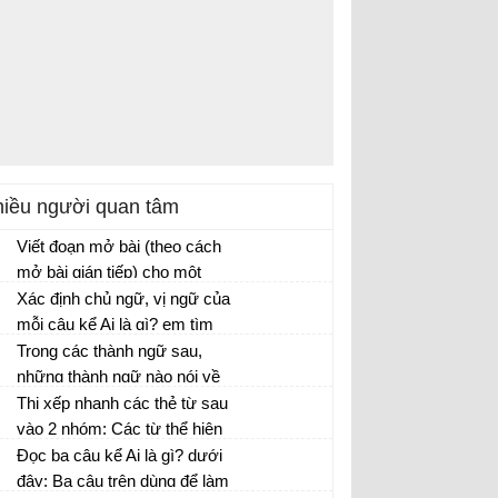
iều người quan tâm
Viết đoạn mở bài (theo cách
mở bài gián tiếp) cho một
trong ba bài văn tả cây
Xác định chủ ngữ, vị ngữ của
phượng, cây hoa mai hoặc
mỗi câu kể Ai là gì? em tìm
cây dừa, theo gợi ý sau:
được ở hoạt động 1. Ghi kết
Trong các thành ngữ sau,
quả vào bảng nhóm.
những thành ngữ nào nói về
lòng dũng cảm?
Thi xếp nhanh các thẻ từ sau
vào 2 nhóm: Các từ thể hiện
phẩm chất, vẻ đẹp của tâm
Đọc ba câu kể Ai là gì? dưới
hồn và các từ miêu tả mức độ
đây: Ba câu trên dùng để làm