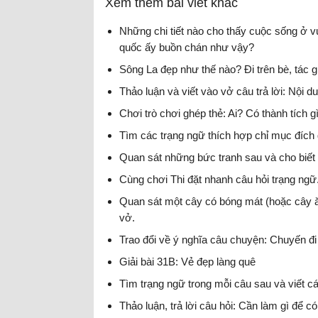
Xem thêm bài viết khác
Những chi tiết nào cho thấy cuộc sống ở 
quốc ấy buồn chán như vậy?
Sông La đẹp như thế nào? Đi trên bè, tác g
Thảo luận và viết vào vở câu trả lời: Nội d
Chơi trò chơi ghép thẻ: Ai? Có thành tích g
Tìm các trạng ngữ thích hợp chỉ mục đích 
Quan sát những bức tranh sau và cho biết 
Cùng chơi Thi đặt nhanh câu hỏi trạng ngữ
Quan sát một cây có bóng mát (hoặc cây ă
vở.
Trao đổi về ý nghĩa câu chuyện: Chuyến đi
Giải bài 31B: Vẻ đẹp làng quê
Tìm trạng ngữ trong mỗi câu sau và viết 
Thảo luận, trả lời câu hỏi: Cần làm gì để 