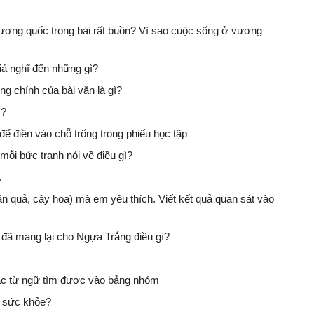
vương quốc trong bài rất buồn? Vì sao cuộc sống ở vương
iả nghĩ đến những gì?
ung chính của bài văn là gì?
ì?
để điền vào chỗ trống trong phiếu học tập
mỗi bức tranh nói về điều gì?
.
n quả, cây hoa) mà em yêu thích. Viết kết quả quan sát vào
 đã mang lại cho Ngựa Trắng điều gì?
các từ ngữ tìm được vào bảng nhóm
có sức khỏe?