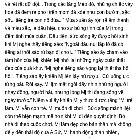
và rét rất dữ dội... Trong các làng Mèo đỏ, những chiếc váy
hoa đã đem ra phơi trên mỏm đá xòe như con bướm, sặc
sỡ... tiếng trẻ con nô đùa...” Mùa xuân ấy rộn rã âm thanh
và màu sắc, là dấu hiệu cho sự bừng tỉnh của Mị trong
đêm tình mùa xuân. Đầu tiên, sức sống ấy được hồi sinh
khi Mị nghe thấy tiếng sáo: “Ngoài đầu núi lấp ló đã có
tiếng ai thổi sáo rủ bạn đi chơi...” Tiếng sáo ấy chạm vào
tâm hồn của Mị, khiến Mị nhớ lại những ngày xuân thật
đẹp của quá khứ. “Mị nghe tiếng sáo vọng lại thiết tha bổi
hổi”. Tiếng sáo ấy khiến Mị lén lấy hũ rượu. “Cứ uống ực
từng bát. Rồi say. Mị lịm mặt ngồi đấy nhìn những người
nhảy đồng, người hát, nhưng lòng Mị thì đang sống về
ngày trước.” Niềm vui ấy khiến Mị ý thức được rằng “Mị trẻ
lắm. Mị vẫn còn trẻ. Mị muốn đi chơi.” Sức sống mãnh liệt
còn thể hiện mạnh mẽ hơn khi Mị đi đến quyết định: Bỏ
nhà đi theo cuộc chơi. Mị làm đẹp cho bản thân mà không
để ý đến thái độ của A Sử, Mị hành động thản nhiên,