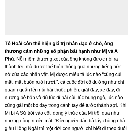
Tô Hoài còn thể hiện giá trị nhân đạo ở chỗ, ông
thương cảm những số phận bất hạnh như Mị và A
Phủ
. Nỗi niềm thương xót của ông không được nói ra
thành lời, mà được thể hiện thông qua những tiếng nức
nở của các nhân vật. Mị được miêu tả lúc nào “cũng cúi
mặt, mặt buồn rười rượi.”, cả cuộc đời cô dường như chỉ
quanh quẩn lên núi hái thuốc phiện, giặt đay, xe đay, đi
nương bẻ bắp và dù lúc đi hái củi, lúc bung ngô, lúc nào
cũng gài một bó đay trong cánh tay để tước thành sợi. Khi
Mị bị A Sử trói vào cột, dòng ý thức của Mị trôi qua như
những dòng nước mắt. “Đời người đàn bà lấy chồng nhà
giàu Hồng Ngài thì một đời con người chỉ biết đi theo đuôi