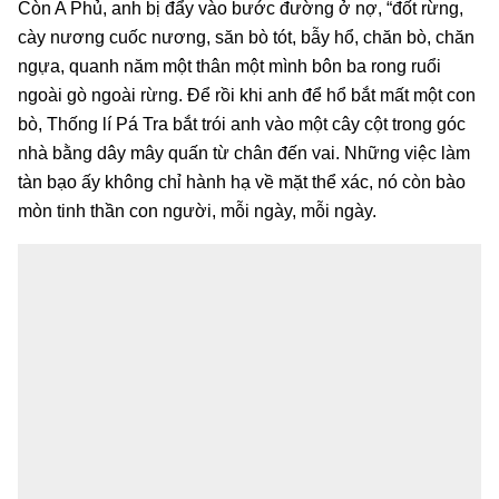
Còn A Phủ, anh bị đẩy vào bước đường ở nợ, “đốt rừng,
cày nương cuốc nương, săn bò tót, bẫy hổ, chăn bò, chăn
ngựa, quanh năm một thân một mình bôn ba rong ruổi
ngoài gò ngoài rừng. Để rồi khi anh để hổ bắt mất một con
bò, Thống lí Pá Tra bắt trói anh vào một cây cột trong góc
nhà bằng dây mây quấn từ chân đến vai. Những việc làm
tàn bạo ấy không chỉ hành hạ về mặt thể xác, nó còn bào
mòn tinh thần con người, mỗi ngày, mỗi ngày.