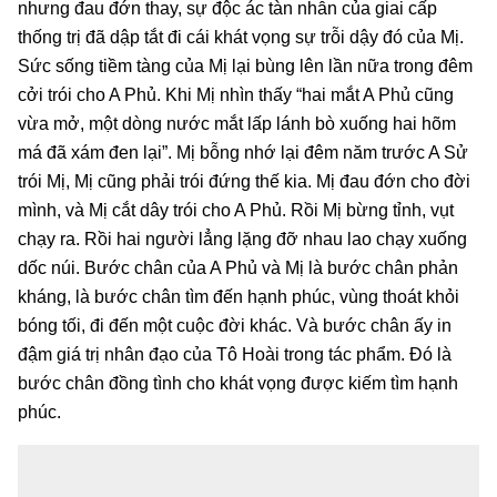
nhưng đau đớn thay, sự độc ác tàn nhẫn của giai cấp
thống trị đã dập tắt đi cái khát vọng sự trỗi dậy đó của Mị.
Sức sống tiềm tàng của Mị lại bùng lên lần nữa trong đêm
cởi trói cho A Phủ. Khi Mị nhìn thấy “hai mắt A Phủ cũng
vừa mở, một dòng nước mắt lấp lánh bò xuống hai hõm
má đã xám đen lại”. Mị bỗng nhớ lại đêm năm trước A Sử
trói Mị, Mị cũng phải trói đứng thế kia. Mị đau đớn cho đời
mình, và Mị cắt dây trói cho A Phủ. Rồi Mị bừng tỉnh, vụt
chạy ra. Rồi hai người lẳng lặng đỡ nhau lao chạy xuống
dốc núi. Bước chân của A Phủ và Mị là bước chân phản
kháng, là bước chân tìm đến hạnh phúc, vùng thoát khỏi
bóng tối, đi đến một cuộc đời khác. Và bước chân ấy in
đậm giá trị nhân đạo của Tô Hoài trong tác phẩm. Đó là
bước chân đồng tình cho khát vọng được kiếm tìm hạnh
phúc.