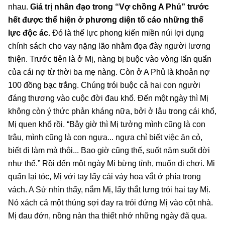
nhau.
Giá trị nhân đạo trong “Vợ chồng A Phủ” trước
hết được thể hiện ở phương diện tố cáo những thế
lực độc ác.
Đó là thế lực phong kiến miền núi lợi dụng
chính sách cho vay nặng lão nhằm đọa đày người lương
thiện. Trước tiên là ở Mị, nàng bị buộc vào vòng lẩn quẩn
của cái nợ từ thời ba mẹ nàng. Còn ở A Phủ là khoản nợ
100 đồng bạc trắng. Chúng trói buộc cả hai con người
đáng thương vào cuộc đời đau khổ. Đến một ngày thì Mị
không còn ý thức phản kháng nữa, bởi ở lâu trong cái khổ,
Mị quen khổ rồi. “Bây giờ thì Mị tưởng mình cũng là con
trâu, mình cũng là con ngựa... ngựa chỉ biết việc ăn cỏ,
biết đi làm mà thôi... Bao giờ cũng thế, suốt năm suốt đời
như thế.” Rồi đến một ngày Mị bừng tỉnh, muốn đi chơi. Mị
quấn lại tóc, Mị với tay lấy cái váy hoa vắt ở phía trong
vách. A Sử nhìn thấy, nắm Mị, lấy thắt lưng trói hai tay Mị.
Nó xách cả một thúng sợi đay ra trói đứng Mị vào cột nhà.
Mị đau đớn, nồng nàn tha thiết nhớ những ngày đã qua.