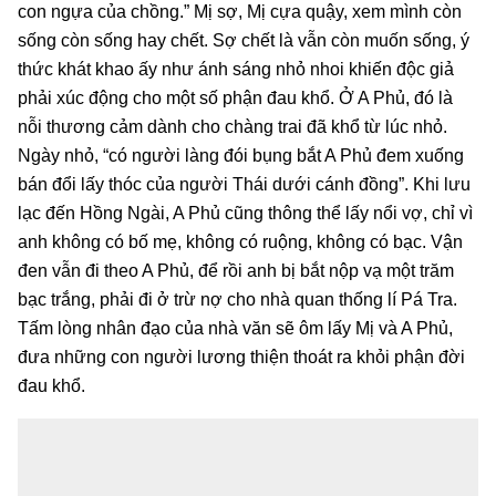
con ngựa của chồng.” Mị sợ, Mị cựa quậy, xem mình còn
sống còn sống hay chết. Sợ chết là vẫn còn muốn sống, ý
thức khát khao ấy như ánh sáng nhỏ nhoi khiến độc giả
phải xúc động cho một số phận đau khổ. Ở A Phủ, đó là
nỗi thương cảm dành cho chàng trai đã khổ từ lúc nhỏ.
Ngày nhỏ, “có người làng đói bụng bắt A Phủ đem xuống
bán đổi lấy thóc của người Thái dưới cánh đồng”. Khi lưu
lạc đến Hồng Ngài, A Phủ cũng thông thể lấy nổi vợ, chỉ vì
anh không có bố mẹ, không có ruộng, không có bạc. Vận
đen vẫn đi theo A Phủ, để rồi anh bị bắt nộp vạ một trăm
bạc trắng, phải đi ở trừ nợ cho nhà quan thống lí Pá Tra.
Tấm lòng nhân đạo của nhà văn sẽ ôm lấy Mị và A Phủ,
đưa những con người lương thiện thoát ra khỏi phận đời
đau khổ.