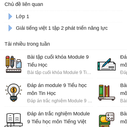
Chủ đề liên quan
Lớp 1
Giải tiếng việt 1 tập 2 phát triển năng lực
Tải nhiều trong tuần
Bài tập cuối khóa Module 9
Đá
Tiểu Học
mô
Bài tập cuối khóa Module 9 Tiểu Học đầy đủ
Đáp án module 9 Tiểu học
Bà
môn Tin Học
mô
Đáp án trắc nghiệm Module 9 Tiểu học
Đáp án trắc nghiệm Module
Bà
9 Tiểu học môn Tiếng Việt
mô