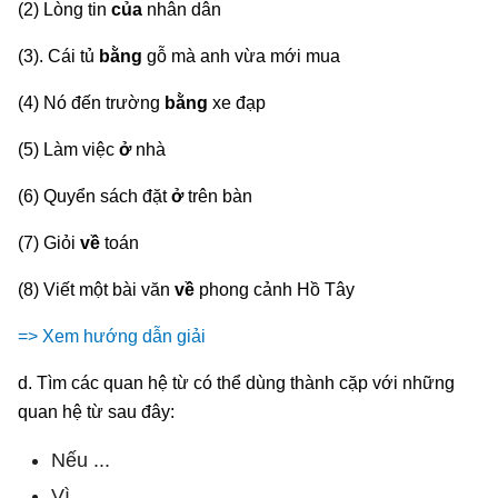
(2) Lòng tin
của
nhân dân
(3). Cái tủ
bằng
gỗ mà anh vừa mới mua
(4) Nó đến trường
bằng
xe đạp
(5) Làm việc
ở
nhà
(6) Quyển sách đặt
ở
trên bàn
(7) Giỏi
về
toán
(8) Viết một bài văn
về
phong cảnh Hồ Tây
=> Xem hướng dẫn giải
d. Tìm các quan hệ từ có thể dùng thành cặp với những
quan hệ từ sau đây:
Nếu ...
Vì ...