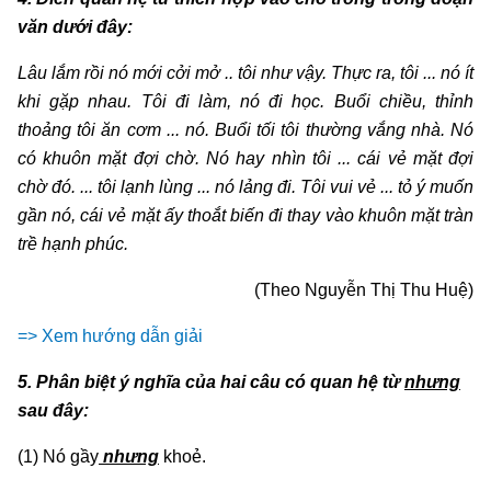
văn dưới đây:
Lâu lắm rồi nó mới cởi mở .. tôi như vậy. Thực ra, tôi ... nó ít
khi gặp nhau. Tôi đi làm, nó đi học. Buổi chiều, thỉnh
thoảng tôi ăn cơm ... nó. Buổi tối tôi thường vắng nhà. Nó
có khuôn mặt đợi chờ. Nó hay nhìn tôi ... cái vẻ mặt đợi
chờ đó. ... tôi lạnh lùng ... nó lảng đi. Tôi vui vẻ ... tỏ ý muốn
gần nó, cái vẻ mặt ấy thoắt biến đi thay vào khuôn mặt tràn
trề hạnh phúc.
(Theo Nguyễn Thị Thu Huệ)
=> Xem hướng dẫn giải
5. Phân biệt ý nghĩa của hai câu có quan hệ từ
nhưng
sau đây:
(1) Nó gầy
nhưng
khoẻ.