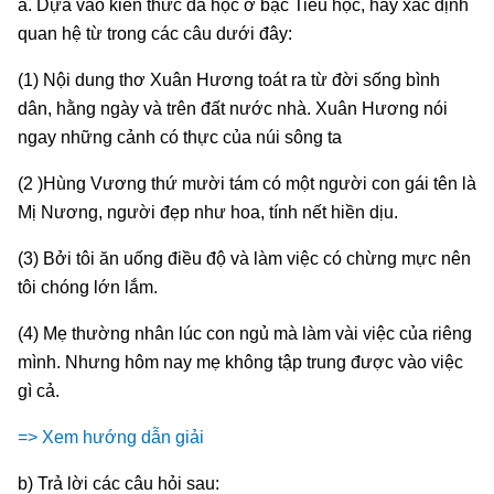
a. Dựa vào kiến thức đã học ở bậc Tiểu học, hãy xác định
quan hệ từ trong các câu dưới đây:
(1) Nội dung thơ Xuân Hương toát ra từ đời sống bình
dân, hằng ngày và trên đất nước nhà. Xuân Hương nói
ngay những cảnh có thực của núi sông ta
(2 )Hùng Vương thứ mười tám có một người con gái tên là
Mị Nương, người đẹp như hoa, tính nết hiền dịu.
(3) Bởi tôi ăn uống điều độ và làm việc có chừng mực nên
tôi chóng lớn lắm.
(4) Mẹ thường nhân lúc con ngủ mà làm vài việc của riêng
mình. Nhưng hôm nay mẹ không tập trung được vào việc
gì cả.
=> Xem hướng dẫn giải
b) Trả lời các câu hỏi sau: