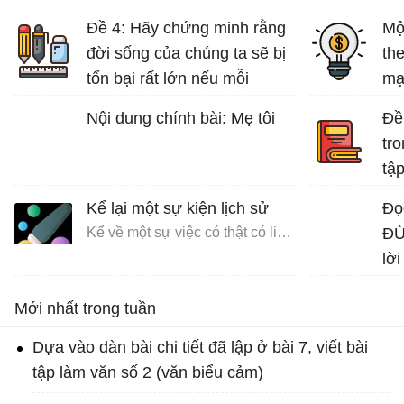
Đề 4: Hãy chứng minh rằng
Mộ
đời sống của chúng ta sẽ bị
th
tổn bại rất lớn nếu mỗi
mạ
người không có ý thức bảo
tuổ
Nội dung chính bài: Mẹ tôi
Đề 
vệ môi trường sống.
tro
Bài văn mẫu lớp 7 số 5 đề 4
tập
Bài
Kể lại một sự kiện lịch sử
Đọ
Kể về một sự việc có thật có liên quan đến nhân vật hoặc sự kiện lịch sử
ĐỪ
lời
Mới nhất trong tuần
Dựa vào dàn bài chi tiết đã lập ở bài 7, viết bài
tập làm văn số 2 (văn biểu cảm)