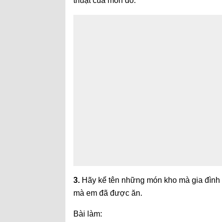
thuật của món đó.
3.
Hãy kể tên những món kho mà gia đình 
mà em đã được ăn.
Bài làm: