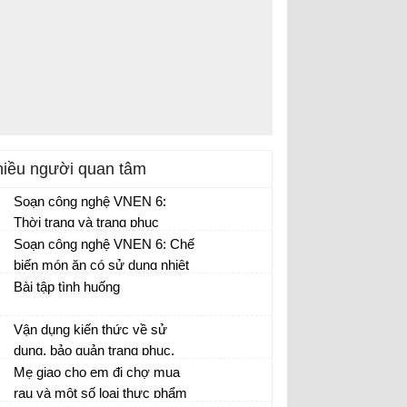
iều người quan tâm
Soạn công nghệ VNEN 6:
Thời trang và trang phục
Soạn công nghệ VNEN 6: Chế
biến món ăn có sử dụng nhiệt
Bài tập tình huống
Vận dụng kiến thức về sử
dung, bảo quản trang phục,
thảo luận nhóm để làm các bài
Mẹ giao cho em đi chợ mua
tập tình huống
rau và một số loại thực phẩm