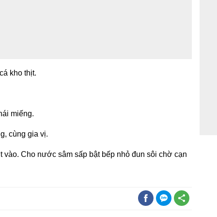
á kho thịt.
thái miếng.
g, cùng gia vị.
ịt vào. Cho nước sâm sấp bật bếp nhỏ đun sôi chờ cạn