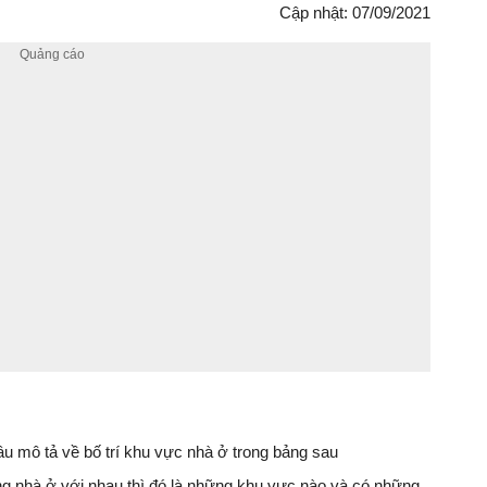
Cập nhật: 07/09/2021
âu mô tả về bố trí khu vực nhà ở trong bảng sau
g nhà ở với nhau thì đó là những khu vực nào và có những