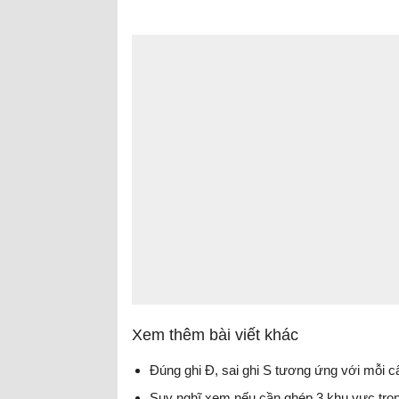
Xem thêm bài viết khác
Đúng ghi Đ, sai ghi S tương ứng với mỗi c
Suy nghĩ xem nếu cần ghép 3 khu vực tron