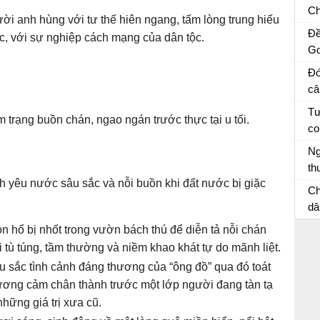
câ
Ch
ời anh hùng với tư thế hiên ngang, tấm lòng trung hiếu
sĩ
Đề
c, với sự nghiệp cách mạng của dân tộc.
về
Go
an
ng
Đó
th
câ
ch
m
Đó
Tư
m trạng buồn chán, ngao ngán trước thực tại u tối.
cu
co
và
Hã
Ng
kể
th
mộ
nh yêu nước sâu sắc và nỗi buồn khi đất nước bị giặc
Vi
Ch
th
dâ
ai
Vă
n hổ bị nhốt trong vườn bách thú để diễn tả nỗi chán
th
i tù túng, tầm thường và niềm khao khát tự do mãnh liệt.
ph
u sắc tình cảnh đáng thương của “ông đồ” qua đó toát
ương cảm chân thành trước một lớp người đang tàn tạ
những giá trị xưa cũ.