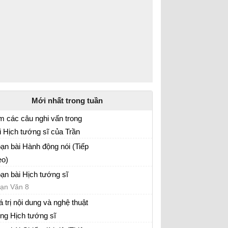
Mới nhất trong tuần
m các câu nghi vấn trong
i Hịch tướng sĩ của Trần
ạn Văn 8
ốc Tuấn
ạn bài Hành động nói (Tiếp
eo)
ạn hành động nói - Văn 8
ạn bài Hịch tướng sĩ
ạn Văn 8
á trị nội dung và nghệ thuật
ong Hịch tướng sĩ
ữ văn 8