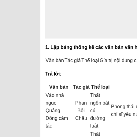
1. Lập bảng thống kê các văn bản văn h
Văn bản
Tác giả
Thể loại
Gía trị nội dung 
Trả lời:
Văn bản
Tác giả
Thể loại
Vào nhà
Thất
ngục
Phan
ngôn bát
Phong thái 
Quảng
Bội
cú
chí sĩ yêu 
Đông cảm
Châu
đường
tác
luật
Thất