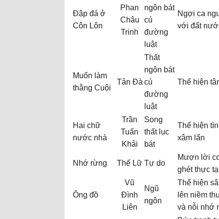
Phan
ngôn bát
Đập đá ở
Ngợi ca ngư
Châu
cú
Côn Lôn
với đất nướ
Trinh
đường
luật
Thất
ngôn bát
Muốn làm
Tản Đà
cú
Thể hiện tâ
thằng Cuội
đường
luật
Trần
Song
Hai chữ
Thể hiện tì
Tuấn
thất lục
nước nhà
xâm lấn
Khải
bát
Mượn lời co
Nhớ rừng
Thế Lữ
Tự do
ghét thực tạ
Vũ
Thể hiện sâ
Ngũ
Ông đồ
Đình
lên niềm th
ngôn
Liên
và nỗi nhớ 