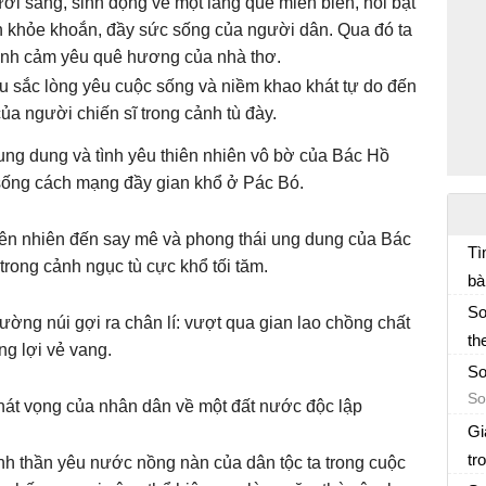
ươi sáng, sinh động về một làng quê miền biển, nổi bật
h khỏe khoắn, đầy sức sống của người dân. Qua đó ta
ình cảm yêu quê hương của nhà thơ.
u sắc lòng yêu cuộc sống và niềm khao khát tự do đến
ủa người chiến sĩ trong cảnh tù đày.
ung dung và tình yêu thiên nhiên vô bờ của Bác Hồ
sống cách mạng đầy gian khổ ở Pác Bó.
iên nhiên đến say mê và phong thái ung dung của Bác
Tì
trong cảnh ngục tù cực khổ tối tăm.
bà
So
Qu
So
đường núi gợi ra chân lí: vượt qua gian lao chồng chất
th
ắng lợi vẻ vang.
So
So
So
át vọng của nhân dân về một đất nước độc lập
Gi
tr
nh thần yêu nước nồng nàn của dân tộc ta trong cuộc
Ng