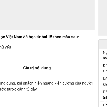
ọc Việt Nam đã học từ bài 15 theo mẫu sau:
chủ yếu
Ng
ha
Vă
Đó
Gía trị nội dung
Ch
Và
Kể
cù
ung dung, khí phách hiên ngang kiên cường của người
kh
nước trước cảnh tù đày.
Bà
Đề
(n
mộ
Đề