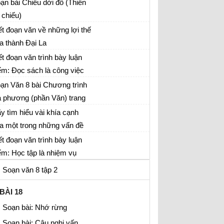
ạn bài Chiếu dời đô (Thiên
 chiếu)
ạn Văn 8: Thiên đô chiếu
ết đoạn văn về những lợi thế
a thành Đại La
ữ văn lớp 8
ết đoạn văn trình bày luận
ểm: Đọc sách là công việc
ạn Văn lớp 8
 cùng bổ ích, vì nó giúp ta
ạn Văn 8 bài Chương trình
ểu biết thêm về đời sống
a phương (phần Văn) trang
ạn Văn 8
7
y tìm hiểu vài khía cạnh
a một trong những vấn đề
ạn Văn 8
ên ở quê hương em hoặc
ết đoạn văn trình bày luận
i em đang sinh sống (thôn,
ểm: Học tập là nhiệm vụ
ạn Văn 8
, huyện, tỉnh, phường, quận,
an trọng nhất của học sinh
Soạn văn 8 tập 2
ị xã, thành phố...)
BÀI 18
Soạn bài: Nhớ rừng
Soạn bài: Câu nghi vấn