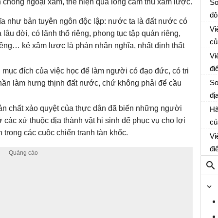
 chống ngoại xâm, thể hiện qua lòng căm thù xâm lược.
So
đô
a như bản tuyên ngôn độc lập: nước ta là đất nước có
So
Vi
lâu đời, có lãnh thổ riêng, phong tục tập quán riêng,
củ
iêng… kẻ xâm lược là phản nhân nghĩa, nhất định thất
Ng
Vi
đi
u mục đích của việc học để làm người có đạo đức, có tri
So
vô
So
hần làm hưng thịnh đất nước, chứ không phải để cầu
hi
đị
So
12
ản chất xảo quyệt của thực dân đã biến những người
Hã
 các xứ thuộc địa thành vật hi sinh để phục vụ cho lợi
củ
So
h trong các cuộc chiến tranh tàn khốc.
tr
Vi
nơ
đi
So
xã
qu
th