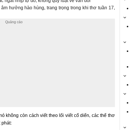
c ngắt nhịp tự do, không quy luật về vần đối
âm hưởng hào hùng, trang trọng trong khi thơ tuần 17,
ó không còn cách viết theo lối viết cổ diển, các thể thơ
 phát: