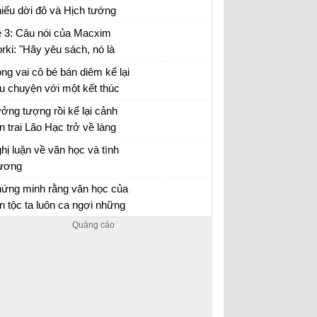
y na...)
iếu dời đô và Hịch tướng
, hãy nêu suy nghĩ của em
 3: Câu nói của Macxim
 vai trò của người lãnh đạo
rki: "Hãy yêu sách, nó là
h minh...
uồn kiến thức, chỉ có kiến
ng vai cô bé bán diêm kể lại
ức là con đường sống" gợi
u chuyện với một kết thúc
o em suy nghĩ gì?
ới
ng vai cô bé bán diêm kể lại câu chuyện về
ởng tượng rồi kể lại cảnh
ộc đời mình với các kết thúc khác nhau
n trai Lão Hạc trở về làng
 thăm mộ cha
y tưởng tượng mình là con trai Lão Hạc để
hị luận về văn học và tình
 lại câu chuyện ngày trở về quê hương thăm
ương
 cha
ết một bài văn nghị luận về văn học và tình
ứng minh rằng văn học của
ương lớp 8
n tộc ta luôn ca ngợi những
 biết “thương người như thể
n học và tình thương
ương thân” và nghiêm khắc
ê bình những kẻ thờ ơ