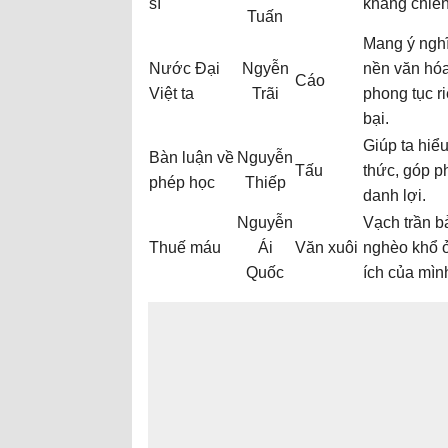
sĩ
kháng chiến
Tuấn
Mang ý nghĩ
Nước Đại
Ngyễn
nền văn hóa 
Cáo
Việt ta
Trãi
phong tục r
bại.
Giúp ta hiể
Bàn luận về
Nguyễn
Tấu
thức, góp p
phép học
Thiếp
danh lợi.
Nguyễn
Vạch trần b
Thuế máu
Ái
Văn xuôi
nghèo khổ ở
Quốc
ích của mìn