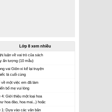
Lớp 8 xem nhiều
hị luận về vai trò của sách
y ấn tượng (10 mẫu)
n mẫu lớp 8
ng vai Giôn-xi kể lại truyện
iếc lá cuối cùng
o vai Giôn-xi kể lại câu chuyện Chiếc lá cuối
 về một việc em đã làm
ng
iến bố mẹ vui lòng
i viết số 2 lớp 8 đề 3
 4: Giới thiệu một loại hoa
hư hoa đào, hoa mai...) hoặc
t loại cây (như cây chuối,
 1: Dựa vào các văn bản