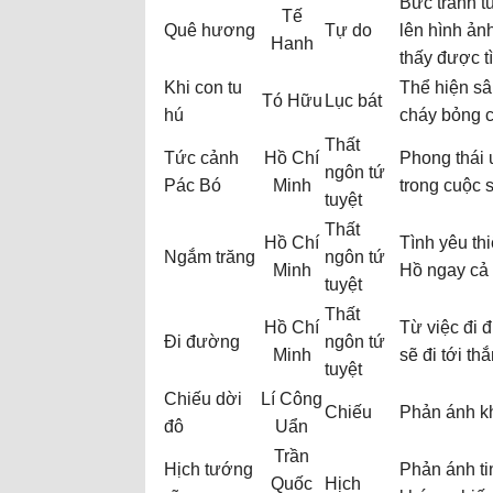
Bức tranh t
Tế
Quê hương
Tự do
lên hình ản
Hanh
thấy được t
Khi con tu
Thể hiện sâ
Tó Hữu
Lục bát
hú
cháy bỏng c
Thất
Tức cảnh
Hồ Chí
Phong thái 
ngôn tứ
Pác Bó
Minh
trong cuộc 
tuyệt
Thất
Hồ Chí
Tình yêu th
Ngắm trăng
ngôn tứ
Minh
Hồ ngay cả 
tuyệt
Thất
Hồ Chí
Từ việc đi 
Đi đường
ngôn tứ
Minh
sẽ đi tới th
tuyệt
Chiếu dời
Lí Công
Chiếu
Phản ánh kh
đô
Uẩn
Trần
Hịch tướng
Phản ánh ti
Quốc
Hịch