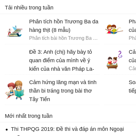
Tải nhiều trong tuần
Phân tích hồn Trương Ba da
Ph
hàng thịt (8 mẫu)
củ
Phân tích bài hồn Trương Ba da hàng thịt - Văn mẫu 12
Phâ
Đề 3: Anh (chị) hãy bày tỏ
Cả
quan điểm của mình về ý
củ
kiến của nhà văn Pháp La-
bơ-ruy-e: “Khi một tác phẩm
Cảm hứng lãng mạn và tinh
So
nâng cao tinh thần ta lên và
thần bi tráng trong bài thơ
tiế
gợi cho ta những tình cảm
Tây Tiến
cao quý và can đảm,...
Bài thơ Tây Tiến - Văn 12
Mới nhất trong tuần
Thi THPQG 2019: Đề thi và đáp án môn Ngoại