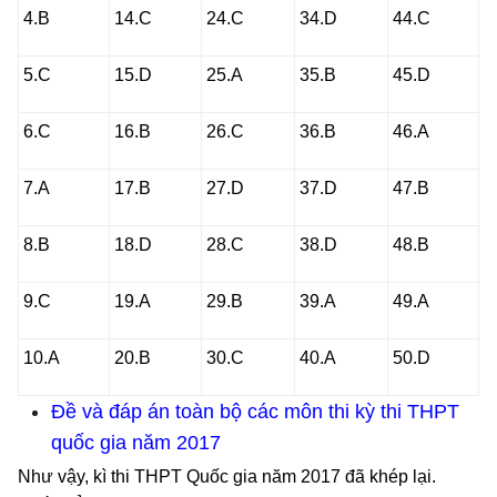
4.B
14.C
24.C
34.D
44.C
5.C
15.D
25.A
35.B
45.D
6.C
16.B
26.C
36.B
46.A
7.A
17.B
27.D
37.D
47.B
8.B
18.D
28.C
38.D
48.B
9.C
19.A
29.B
39.A
49.A
10.A
20.B
30.C
40.A
50.D
Đề và đáp án toàn bộ các môn thi kỳ thi THPT
quốc gia năm 2017
Như vậy, kì thi THPT Quốc gia năm 2017 đã khép lại.