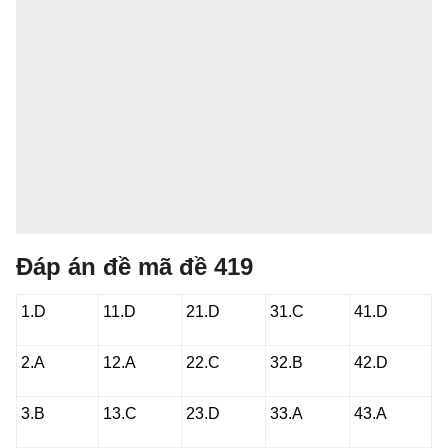
Đáp án đề mã đề 419
1.D
11.D
21.D
31.C
41.D
2.A
12.A
22.C
32.B
42.D
3.B
13.C
23.D
33.A
43.A