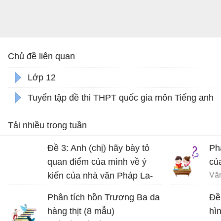
Chủ đề liên quan
Lớp 12
Tuyển tập đề thi THPT quốc gia môn Tiếng anh
Tải nhiều trong tuần
Đề 3: Anh (chị) hãy bày tỏ
Ph
quan điểm của mình về ý
củ
kiến của nhà văn Pháp La-
Vă
bơ-ruy-e: “Khi một tác phẩm
Phân tích hồn Trương Ba da
Đề
nâng cao tinh thần ta lên và
hàng thịt (8 mẫu)
hì
gợi cho ta những tình cảm