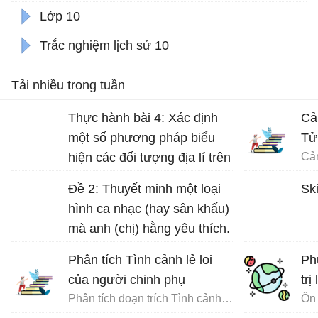
Lớp 10
Trắc nghiệm lịch sử 10
Tải nhiều trong tuần
Thực hành bài 4: Xác định
Cả
một số phương pháp biểu
Tử
hiện các đối tượng địa lí trên
bản đồ Địa lí 10 trang 17
Đề 2: Thuyết minh một loại
Ski
hình ca nhạc (hay sân khấu)
mà anh (chị) hằng yêu thích.
Phân tích Tình cảnh lẻ loi
Ph
của người chinh phụ
trị
Phân tích đoạn trích Tình cảnh lẻ loi của người chinh phụ
Ôn 