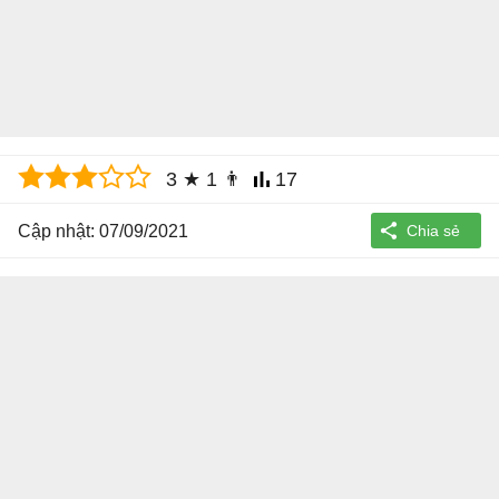
3
★
1
👨
17
Cập nhật: 07/09/2021