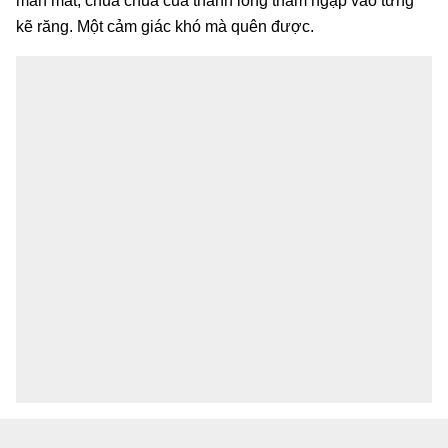
man mát, chua chua của thanh long thấm ngập vào từng
kẽ răng. Một cảm giác khó mà quên được.