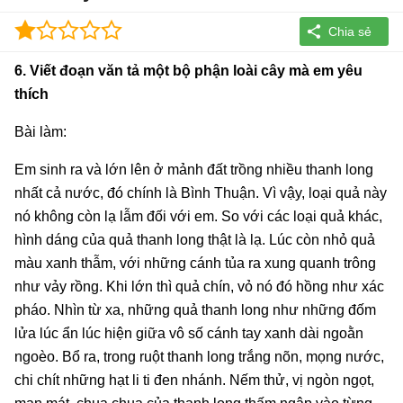
6. Viết đoạn văn tả một bộ phận loài cây mà em yêu
thích
Bài làm:
Em sinh ra và lớn lên ở mảnh đất trồng nhiều thanh long
nhất cả nước, đó chính là Bình Thuận. Vì vậy, loại quả này
nó không còn lạ lẫm đối với em. So với các loại quả khác,
hình dáng của quả thanh long thật là lạ. Lúc còn nhỏ quả
màu xanh thẫm, với những cánh tủa ra xung quanh trông
như vảy rồng. Khi lớn thì quả chín, vỏ nó đó hồng như xác
pháo. Nhìn từ xa, những quả thanh long như những đốm
lửa lúc ẩn lúc hiện giữa vô số cánh tay xanh dài ngoằn
ngoèo. Bổ ra, trong ruột thanh long trắng nõn, mọng nước,
chi chít những hạt li ti đen nhánh. Nếm thử, vị ngòn ngọt,