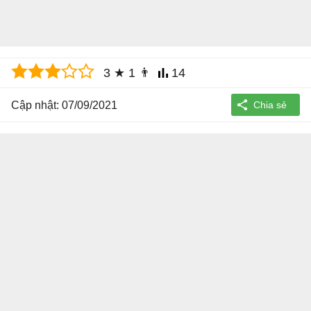
3
★
1
👨
14
Cập nhật: 07/09/2021