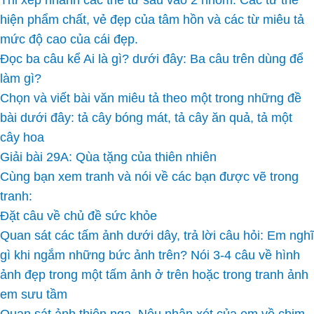
Thi xếp nhanh các thẻ từ sau vào 2 nhóm: Các từ thể
hiện phẩm chất, vẻ đẹp của tâm hồn và các từ miêu tả
mức độ cao của cái đẹp.
Đọc ba câu kể Ai là gì? dưới đây: Ba câu trên dùng để
làm gì?
Chọn và viết bài văn miêu tả theo một trong những đề
bài dưới đây: tả cây bóng mát, tả cây ăn quả, tả một
cây hoa
Giải bài 29A: Qùa tặng của thiên nhiên
Cùng bạn xem tranh và nói về các bạn được vẽ trong
tranh:
Đặt câu về chủ đề sức khỏe
Quan sát các tấm ảnh dưới dây, trả lời câu hỏi: Em nghĩ
gì khi ngắm những bức ảnh trên? Nói 3-4 câu về hình
ảnh đẹp trong một tấm ảnh ở trên hoặc trong tranh ảnh
em sưu tầm