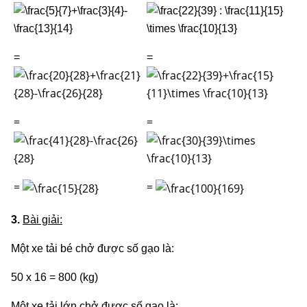
=
=
=
=
=
=
3.
Bài giải:
Một xe tải bé chở được số gạo là:
50 x 16 = 800 (kg)
Một xe tải lớn chở được số gạo là: