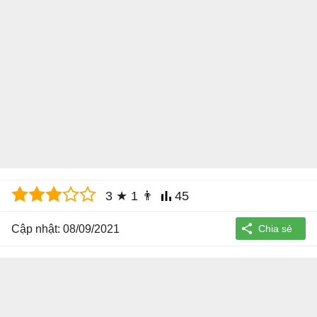
3
★
1
👨
45
Cập nhật: 08/09/2021