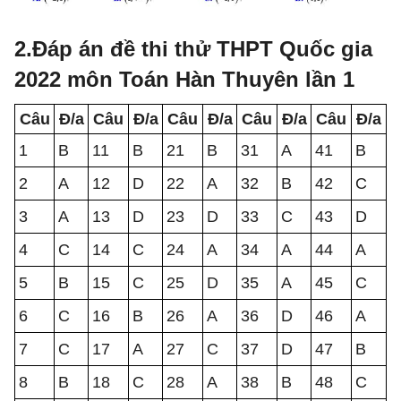
2.Đáp án đề thi thử THPT Quốc gia
2022 môn Toán Hàn Thuyên lần 1
Câu
Đ/a
Câu
Đ/a
Câu
Đ/a
Câu
Đ/a
Câu
Đ/a
1
B
11
B
21
B
31
A
41
B
2
A
12
D
22
A
32
B
42
C
3
A
13
D
23
D
33
C
43
D
4
C
14
C
24
A
34
A
44
A
5
B
15
C
25
D
35
A
45
C
6
C
16
B
26
A
36
D
46
A
7
C
17
A
27
C
37
D
47
B
8
B
18
C
28
A
38
B
48
C