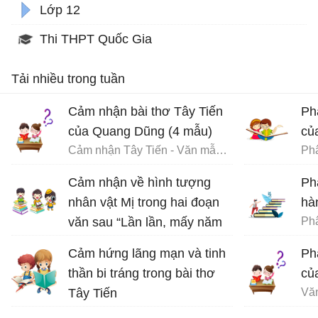
Lớp 12
Thi THPT Quốc Gia
Tải nhiều trong tuần
Cảm nhận bài thơ Tây Tiến
Ph
của Quang Dũng (4 mẫu)
củ
Cảm nhận Tây Tiến - Văn mẫu 12
Phâ
Cảm nhận về hình tượng
Ph
nhân vật Mị trong hai đoạn
hàn
văn sau “Lần lần, mấy năm
qua…. Mị sẽ ăn cho chết
Cảm hứng lãng mạn và tinh
Ph
ngay, chứ không buồn nhớ
thần bi tráng trong bài thơ
củ
lại nữa”
Tây Tiến
Vă
Văn mẫu 12
Bài thơ Tây Tiến - Văn 12