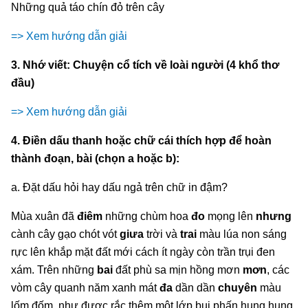
Những quả táo chín đỏ trên cây
=> Xem hướng dẫn giải
3. Nhớ viết: Chuyện cổ tích về loài người (4 khổ thơ
đầu)
=> Xem hướng dẫn giải
4. Điền dấu thanh hoặc chữ cái thích hợp để hoàn
thành đoạn, bài (chọn a hoặc b):
a. Đặt dấu hỏi hay dấu ngả trên chữ in đậm?
Mùa xuân đã
điêm
những chùm hoa
đo
mọng lên
nhưng
cành cây gạo chót vót
giưa
trời và
trai
màu lúa non sáng
rực lên khắp mặt đất mới cách ít ngày còn trần trụi đen
xám. Trên những
bai
đất phù sa mịn hồng mơn
mơn
, các
vòm cây quanh năm xanh mát
đa
dần dần
chuyên
màu
lốm đốm, như được rắc thêm một lớp bụi phấn hung hung