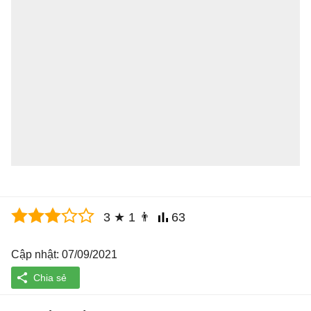
3
★
1
👨
63
Cập nhật: 07/09/2021