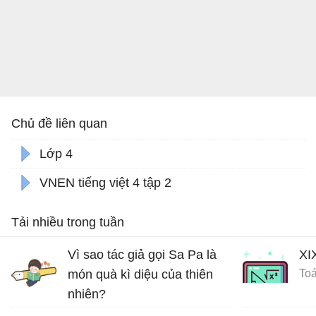
Chủ đề liên quan
Lớp 4
VNEN tiếng việt 4 tập 2
Tải nhiều trong tuần
Vì sao tác giả gọi Sa Pa là
XI
món quà kì diệu của thiên
Toá
nhiên?
Ôn tập tiếng Việt lớp 4