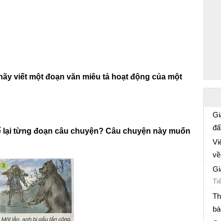
 hãy viết một đoạn văn miêu tả hoạt động của một
Gi
đấ
 kể lại từng đoạn câu chuyện? Câu chuyện này muốn
Ti
Vi
về
Ti
cù
Gi
Ti
Th
bá
Ti