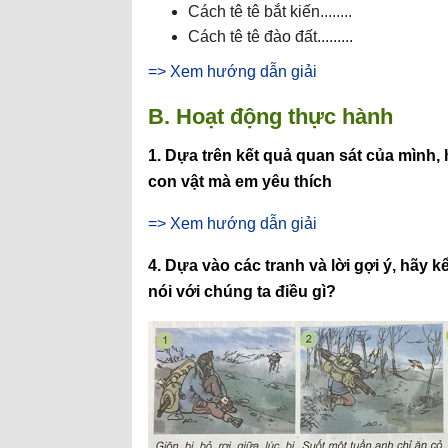
Cách tê tê bắt kiến........
Cách tê tê đào đất.........
=> Xem hướng dẫn giải
B. Hoạt động thực hành
1. Dựa trên kết quả quan sát của mình,
con vật mà em yêu thích
=> Xem hướng dẫn giải
4. Dựa vào các tranh và lời gợi ý, hãy
nói với chúng ta điều gì?