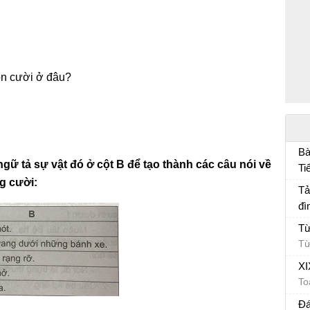
ồn cười ở đâu?
Bà
 ngữ tả sự vật đó ở cột B để tạo thành các câu nói về
Ti
g cười:
Bà
Tả
đì
Tả
Từ
Từ
XI
To
Đá