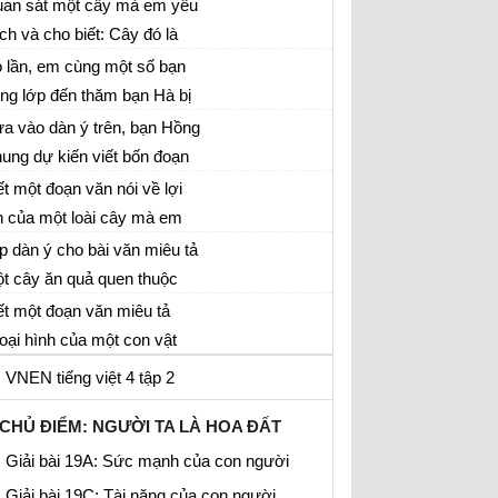
ục tên cướp biển đã học.
an sát một cây mà em yêu
ong đoạn văn, có sử dụng
ích và cho biết: Cây đó là
ếng Việt lớp 4
 kiểu câu kể
y gì? Cây được trồng ở
 lần, em cùng một số bạn
u?...
ong lớp đến thăm bạn Hà bị
ếng Việt lớp 4 VNEN
. Em giới thiệu với bố mẹ
a vào dàn ý trên, bạn Hồng
n Hà từng người trong
ung dự kiến viết bốn đoạn
ếng Việt lớp 4
hóm
n, nhưng chưa viết được
ết một đoạn văn nói về lợi
ạn nào hoàn chỉnh
h của một loài cây mà em
p làm văn lớp 2, 3, 4
ết
p dàn ý cho bài văn miêu tả
t cây ăn quả quen thuộc
n ý chi tiết Tả cây ăn quả lớp 4
ết một đoạn văn miêu tả
oại hình của một con vật
 em yêu thích
VNEN tiếng việt 4 tập 2
CHỦ ĐIỂM: NGƯỜI TA LÀ HOA ĐẤT
Giải bài 19A: Sức mạnh của con người
Giải bài 19C: Tài năng của con người