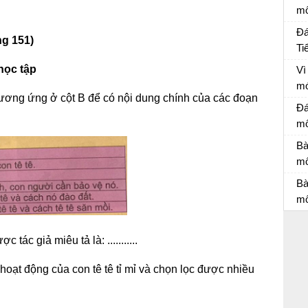
mô
Đá
Đá
ng 151)
Ti
Đá
học tập
Vì
mó
 tương ứng ở cột B để có nội dung chính của các đoạn
nh
Ôn
Đá
mô
Đá
Bà
mô
Bà
Bà
mô
Bà
tác giả miêu tả là: ...........
t hoạt động của con tê tê tỉ mỉ và chọn lọc được nhiều