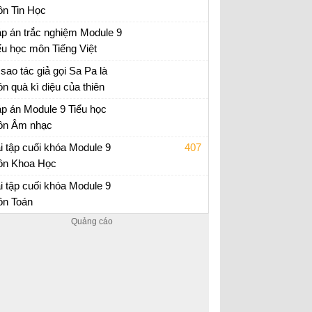
n Tin Học
p án trắc nghiệm Module 9 Tiểu học
p án trắc nghiệm Module 9
ểu học môn Tiếng Việt
p án trắc nghiệm Module 9 Tiểu học
 sao tác giả gọi Sa Pa là
n quà kì diệu của thiên
iên?
 tập tiếng Việt lớp 4
p án Module 9 Tiểu học
n Âm nhạc
p án trắc nghiệm Module 9 Tiểu học
i tập cuối khóa Module 9
407
n Khoa Học
i tập cuối khóa Module 9 Tiểu Học
i tập cuối khóa Module 9
n Toán
i tập cuối khóa Module 9 Tiểu Học