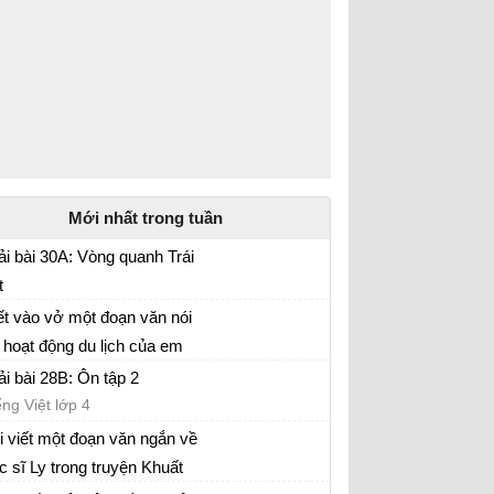
Mới nhất trong tuần
ải bài 30A: Vòng quanh Trái
t
ếng Việt lớp 4
ết vào vở một đoạn văn nói
 hoạt động du lịch của em
ếng Việt lớp 4
ng gia đình
ải bài 28B: Ôn tập 2
ếng Việt lớp 4
i viết một đoạn văn ngắn về
c sĩ Ly trong truyện Khuất
ếng Việt 4