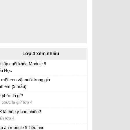
Lớp 4 xem nhiều
i tập cuối khóa Module 9
ểu Học
i tập cuối khóa Module 9 Tiểu Học đầy đủ
 một con vật nuôi trong gia
nh em (9 mẫu)
 con vật lớp 4
 phức là gì?
 phức là gì? lớp 4
X là thế kỷ bao nhiêu?
án lớp 4
p án module 9 Tiểu học