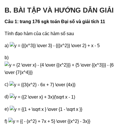
B. BÀI TẬP VÀ HƯỚNG DẪN GIẢI
Câu 1: trang 176 sgk toán Đại số và giải tích 11
Tính đạo hàm của các hàm số sau
a)
b)
c)
d)
e)
f)