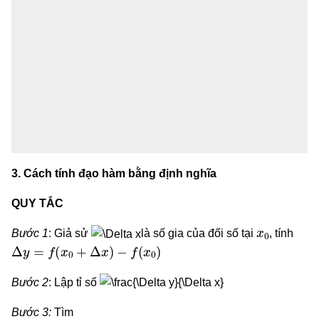
3. Cách tính đạo hàm bằng định nghĩa
QUY TẮC
x
0
Bước 1
: Giả sử
là số gia của đối số tại
, tính
Δ
y
=
f
(
x
0
+
Δ
x
)
−
f
(
x
0
)
Bước 2
: Lập tỉ số
Bước 3:
Tìm