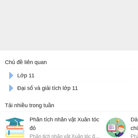
Chủ đề liên quan
Lớp 11
Đại số và giải tích lớp 11
Tải nhiều trong tuần
Phân tích nhân vật Xuân tóc
Dà
đỏ
ch
Phân tích nhân vật Xuân tóc đỏ trong Hạnh phúc của một tang gia