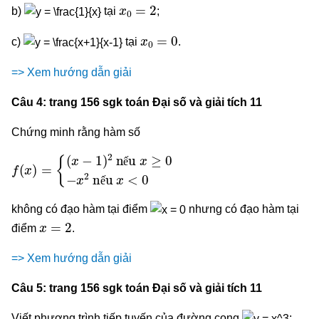
x
0
=
2
b)
tại
;
x
0
=
0
c)
tại
.
=> Xem hướng dẫn giải
Câu 4: trang 156 sgk toán Đại số và giải tích 11
Chứng minh rằng hàm số
f
{
(
(
x
x
)
−
=
1
)
2
nếu
x
≥
0
−
x
2
nếu
x
<
0
ế
ế
không có đạo hàm tại điểm
nhưng có đạo hàm tại
x
=
2
điểm
.
=> Xem hướng dẫn giải
Câu 5: trang 156 sgk toán Đại số và giải tích 11
Viết phương trình tiếp tuyến của đường cong
: