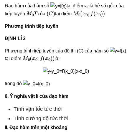
x
0
Đạo hàm của hàm số
tại điểm
là hệ số góc của
M
0
T
(
C
)
M
0
(
x
0
;
f
(
x
0
)
)
tiếp tuyến
của
tại điểm
Phương trình tiếp tuyến
ĐỊNH LÍ 3
Phương trình tiếp tuyến của đồ thị (C) của hàm số
M
0
(
x
0
;
f
(
x
0
)
)
tại điểm
là:
trong đó
6. Ý nghĩa vật lí của đạo hàm
Tính vận tốc tức thời
Tính cường độ tức thời.
II. Đạo hàm trên một khoảng