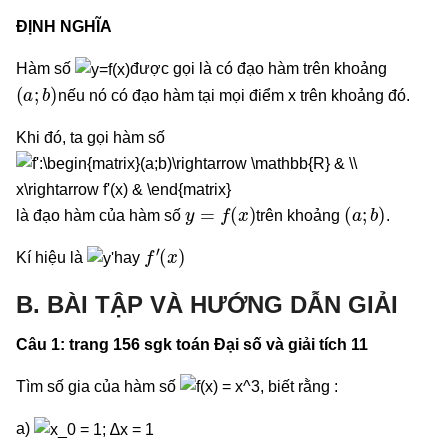
ĐỊNH NGHĨA
Hàm số
được gọi là có đạo hàm trên khoảng
(
a
;
b
)
nếu nó có đạo hàm tại mọi điểm x trên khoảng đó.
Khi đó, ta gọi hàm số
y
=
f
(
x
)
(
a
;
b
)
là đạo hàm của hàm số
trên khoảng
.
f
′
(
x
)
Kí hiệu là
hay
B. BÀI TẬP VÀ HƯỚNG DẪN GIẢI
Câu 1: trang 156 sgk toán Đại số và giải tích 11
Tìm số gia của hàm số
, biết rằng :
a)