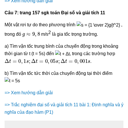
=> Xem hướng dẫn giải
Câu 7: trang 157 sgk toán Đại số và giải tích 11
Một vật rơi tự do theo phương trình
,
g
≈
9
,
8
2
trong đó
m/s
là gia tốc trọng trường.
a) Tìm vận tốc trung bình của chuyển động trong khoảng
thời gian từ t (t = 5s) đến
, trong các trường hợp
∆
t
=
0
,
1
s
;
∆
t
=
0
,
05
s
;
∆
t
=
0
,
001
s
.
b) Tìm vận tốc tức thời của chuyển động tại thời điểm
=> Xem hướng dẫn giải
=> Trắc nghiệm đại số và giải tích 11 bài 1: Định nghĩa và ý
nghĩa của đạo hàm (P1)