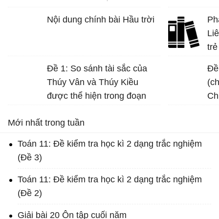
Nội dung chính bài Hầu trời
Ph
Li
trẻ
Đề 1: So sánh tài sắc của
Đề
Thúy Vân và Thúy Kiều
(c
được thể hiện trong đoạn
Ch
trích sau: “Đầu lòng hai ả tố
cù
Mới nhất trong tuần
nga… đi về mặc ai”.
Toán 11: Đề kiểm tra học kì 2 dạng trắc nghiệm
(Đề 3)
Toán 11: Đề kiểm tra học kì 2 dạng trắc nghiệm
(Đề 2)
Giải bài 20 Ôn tập cuối năm