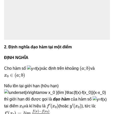
2. Định nghĩa đạo hàm tại một điểm
ĐỊNH NGHĨA
(
a
;
b
)
Cho hàm số
xác định trên khoảng
và
x
0
∈
(
a
;
b
)
Nếu tồn tại giới hạn (hữu hạn)
thì giới hạn đó được gọi là
đạo hàm
của hàm số
x
0
f
′
(
x
0
)
y
(
x
′
0
)
tại điểm
và kí hiệu là
(hoặc
), tức là:
f
−
′
(
f
x
(
x
0
0
)
=
)
x
l
i
−
m
x
x
0
→
x
0
f
(
x
)