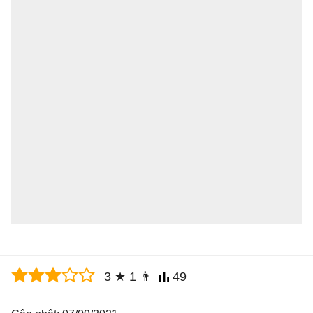
3
★
1
👨
49