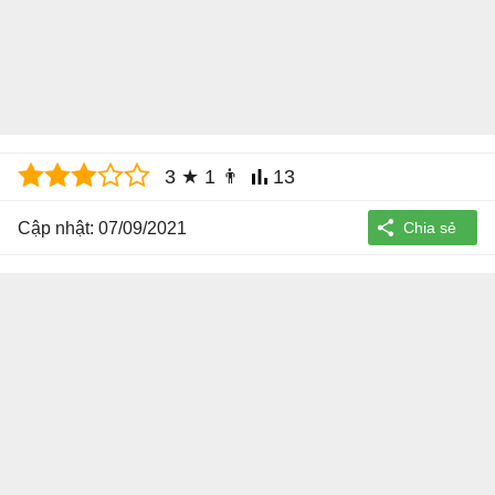
3
★
1
👨
13
Cập nhật: 07/09/2021