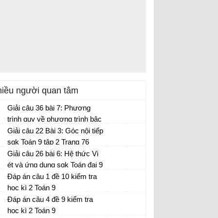
iều người quan tâm
Giải câu 36 bài 7: Phương
trình quy về phương trình bậc
hai sgk Toán đại 9 tập 2 Trang
Giải câu 22 Bài 3: Góc nội tiếp
56
sgk Toán 9 tập 2 Trang 76
Giải câu 26 bài 6: Hệ thức Vi
ét và ứng dụng sgk Toán đại 9
tập 2 Trang 53
Đáp án câu 1 đề 10 kiểm tra
học kì 2 Toán 9
Đáp án câu 4 đề 9 kiểm tra
học kì 2 Toán 9