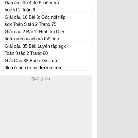
Đáp án câu 4 đề 6 kiểm tra
học kì 2 Toán 9
Giải câu 16 Bài 3: Góc nội tiếp
sgk Toán 9 tập 2 Trang 75
Giải câu 2 Bài 1: Hình trụ Diện
tích xung quanh và thể tích
của hình trụ sgk Toán 9 tập 2
Giải câu 35 Bài: Luyện tập sgk
Trang 110
Toán 9 tập 2 Trang 80
Giải Câu 38 Bài 5: Góc có
đỉnh ở bên trong đường tròn.
Góc có đỉnh ở bên ngoài
đường tròn sgk Toán 9 tập 2
Trang 82