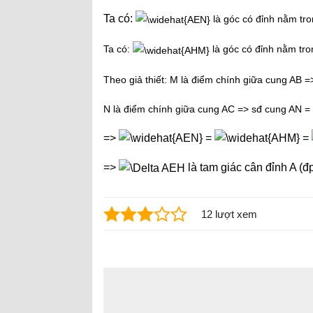
Ta có:
là góc có đỉnh nằm tr
Ta có:
là góc có đỉnh nằm tr
Theo giả thiết: M là điểm chính giữa cung AB 
N
là điểm chính giữa cung AC => sđ cung AN =
=>
=
=
=>
là tam giác cân đỉnh A (đ
12 lượt xem