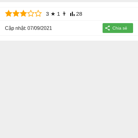
3
★
1
👨
28
Cập nhật: 07/09/2021