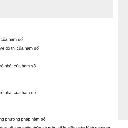
n của hàm số
 vẽ đồ thị của hàm số
ị nhỏ nhất của hàm số
ị nhỏ nhất của hàm số
bằng phương pháp hàm số
đưa về các phân thức có mẫu số là biểu thức bình phương