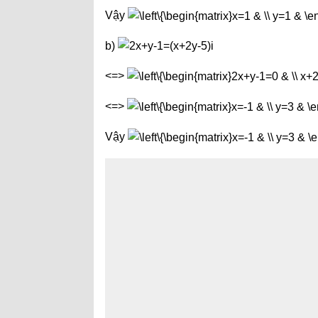
Vậy
b)
<=>
<=>
Vậy