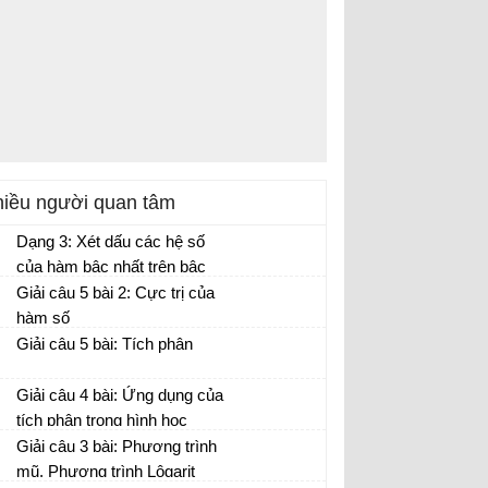
iều người quan tâm
Dạng 3: Xét dấu các hệ số
của hàm bậc nhất trên bậc
nhất, phân tích đồ thị hàm số.
Giải câu 5 bài 2: Cực trị của
hàm số
Giải câu 5 bài: Tích phân
Giải câu 4 bài: Ứng dụng của
tích phân trong hình học
Giải câu 3 bài: Phương trình
mũ. Phương trình Lôgarit